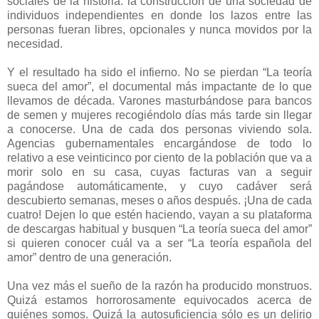
sociales de la historia: la construcción de una sociedad de
individuos independientes en donde los lazos entre las
personas fueran libres, opcionales y nunca movidos por la
necesidad.
Y el resultado ha sido el infierno. No se pierdan “La teoría
sueca del amor”, el documental más impactante de lo que
llevamos de década. Varones masturbándose para bancos
de semen y mujeres recogiéndolo días más tarde sin llegar
a conocerse. Una de cada dos personas viviendo sola.
Agencias gubernamentales encargándose de todo lo
relativo a ese veinticinco por ciento de la población que va a
morir solo en su casa, cuyas facturas van a seguir
pagándose automáticamente, y cuyo cadáver será
descubierto semanas, meses o años después. ¡Una de cada
cuatro! Dejen lo que estén haciendo, vayan a su plataforma
de descargas habitual y busquen “La teoría sueca del amor”
si quieren conocer cuál va a ser “La teoría española del
amor” dentro de una generación.
Una vez más el sueño de la razón ha producido monstruos.
Quizá estamos horrorosamente equivocados acerca de
quiénes somos. Quizá la autosuficiencia sólo es un delirio