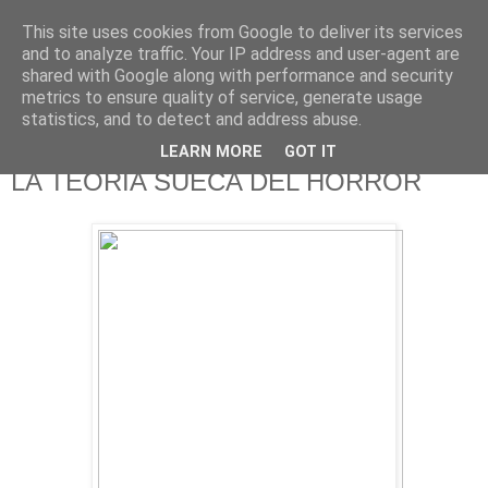
This site uses cookies from Google to deliver its services
625 RANAS
and to analyze traffic. Your IP address and user-agent are
shared with Google along with performance and security
metrics to ensure quality of service, generate usage
LA TELEVISIÓN DESDE EL PUNTO DE VISTA BATRACIO
statistics, and to detect and address abuse.
LEARN MORE
GOT IT
11/2/17
LA TEORÍA SUECA DEL HORROR