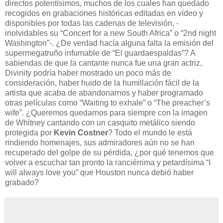
directos potentísimos, muchos de los cuales han quedado
recogidos en grabaciones históricas editadas en vídeo y
disponibles por todas las cadenas de televisión, -
inolvidables su “Concert for a new South Africa” o “2nd night
Washington”-. ¿De verdad hacía alguna falta la emisión del
supermegatruño infumable de “El guardaespaldas”? A
sabiendas de que la cantante nunca fue una gran actriz,
Divinity podría haber mostrado un poco más de
consideración, haber huido de la humillación fácil de la
artista que acaba de abandonarnos y haber programado
otras películas como “Waiting to exhale” o “The preacher’s
wife”. ¿Queremos quedarnos para siempre con la imagen
de Whitney cantando con un casquito metálico siendo
protegida por
Kevin Costner
? Todo el mundo le está
rindiendo homenajes, sus admiradores aún no se han
recuperado del golpe de su pérdida, ¿por qué tenemos que
volver a escuchar tan pronto la ranciérrima y petardísima “I
will always love you” que Houston nunca debió haber
grabado?