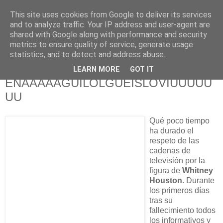
This site uses cookies from Google to deliver its services
625 RANAS
and to analyze traffic. Your IP address and user-agent are
shared with Google along with performance and security
metrics to ensure quality of service, generate usage
LA TELEVISIÓN DESDE EL PUNTO DE VISTA BATRACIO
statistics, and to detect and address abuse.
LEARN MORE
GOT IT
20/2/12
ENAAAAAGÜILOLGÜEISLOVIUUUUU
UU
Qué poco tiempo
ha durado el
respeto de las
cadenas de
televisión por la
figura de
Whitney
Houston
. Durante
los primeros días
tras su
fallecimiento todos
los informativos y