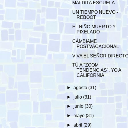
MALDITA ESCUELA
UN TIEMPO NUEVO -
REBOOT
EL NIÑO MUERTO Y
PIXELADO
CÁMBIAME
POSTVACACIONAL
VIVA EL SEÑOR DIRECT
TÚ A "ZOOM
TENDENCIAS", YO A
CALIFORNIA
►
agosto
(31)
►
julio
(31)
►
junio
(30)
►
mayo
(31)
►
abril
(29)