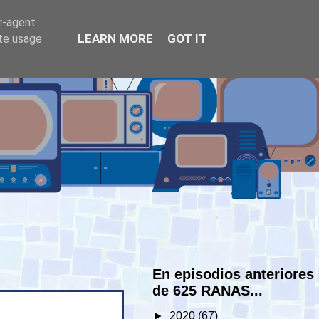
er-agent
LEARN MORE
GOT IT
ate usage
En episodios anteriores
de 625 RANAS...
►
2020
(67)