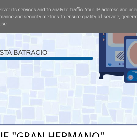
iver its services and to analyze traffic. Your IP address and us
mance and security metrics to ensure quality of service, gener
use.
ISTA BATRACIO
JE "GRAN HERMANO"