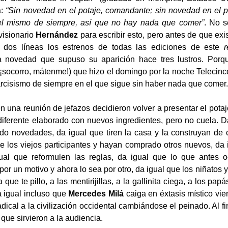
a:
“Sin novedad en el potaje, comandante; sin novedad en el po
el mismo de siempre, así que no hay nada que comer”
. No s
visionario
Hernández
para escribir esto, pero antes de que exi
 dos líneas los estrenos de todas las ediciones de este
r
a novedad que supuso su aparición hace tres lustros. Porq
(¡socorro, mátenme!) que hizo el domingo por la noche Telecinco
rcisismo de siempre en el que sigue sin haber nada que comer.
n una reunión de jefazos decidieron volver a presentar el potaj
iferente elaborado con nuevos ingredientes, pero no cuela. D
o novedades, da igual que tiren la casa y la construyan de 
 los viejos participantes y hayan comprado otros nuevos, da 
ual que reformulen las reglas, da igual que lo que antes o
por un motivo y ahora lo sea por otro, da igual que los niñatos 
 que te pillo, a las mentirijillas, a la gallinita ciega, a los pap
 igual incluso que
Mercedes Milá
caiga en éxtasis místico vi
adical a la civilización occidental cambiándose el peinado. Al 
 que sirvieron a la audiencia.