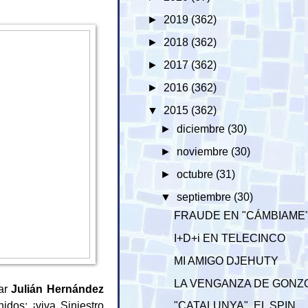
►
2019
(362)
►
2018
(362)
►
2017
(362)
►
2016
(362)
▼
2015
(362)
►
diciembre
(30)
►
noviembre
(30)
►
octubre
(31)
▼
septiembre
(30)
FRAUDE EN "CÁMBIAME
I+D+i EN TELECINCO
MI AMIGO DJEHUTY
LA VENGANZA DE GONZ
par
Julián Hernández
dos: ¡viva Siniestro
"CATALUNYA", EL SPIN