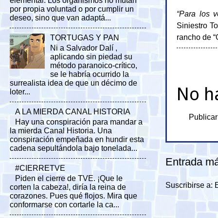
elemental. Los organismos no mutan
por propia voluntad o por cumplir un
“Para los 
deseo, sino que van adaptá...
Siniestro T
rancho de “
TORTUGAS Y PAN
Ni a Salvador Dalí ,
aplicando sin piedad su
método paranoico-crítico,
se le habría ocurrido la
surrealista idea de que un décimo de
No h
loter...
A LA MIERDA CANAL HISTORIA
Publicar
Hay una conspiración para mandar a
la mierda Canal Historia. Una
conspiración empeñada en hundir esta
cadena sepultándola bajo tonelada...
Entrada má
#CIERRETVE
Piden el cierre de TVE. ¡Que le
Suscribirse a:
corten la cabeza!, diría la reina de
corazones. Pues qué flojos. Mira que
conformarse con cortarle la ca...