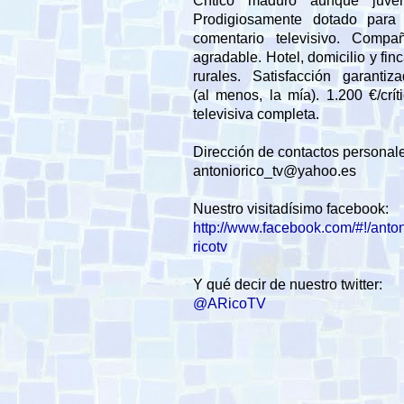
Crítico maduro aunque juveni
Prodigiosamente dotado para 
comentario televisivo. Compañ
agradable. Hotel, domicilio y fin
rurales. Satisfacción garantiz
(al menos, la mía). 1.200 €/crít
televisiva completa.
Dirección de contactos personal
antoniorico_tv@yahoo.es
Nuestro visitadísimo facebook:
http://www.facebook.com/#!/anto
ricotv
Y qué decir de nuestro twitter:
@ARicoTV