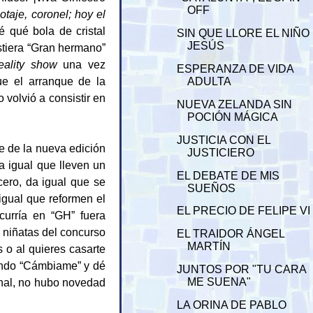
OFF
taje, coronel; hoy el
é qué bola de cristal
SIN QUE LLORE EL NIÑO
JESÚS
stiera “Gran hermano”
eality show
una vez
ESPERANZA DE VIDA
ue el arranque de la
ADULTA
 volvió a consistir en
NUEVA ZELANDA SIN
POCIÓN MÁGICA
JUSTICIA CON EL
e de la nueva edición
JUSTICIERO
a igual que lleven un
EL DEBATE DE MIS
cero, da igual que se
SUEÑOS
igual que reformen el
EL PRECIO DE FELIPE VI
curría en “GH” fuera
y niñatas del concurso
EL TRAIDOR ÁNGEL
MARTÍN
ás o al quieres casarte
endo “Cámbiame” y dé
JUNTOS POR "TU CARA
final, no hubo novedad
ME SUENA"
LA ORINA DE PABLO