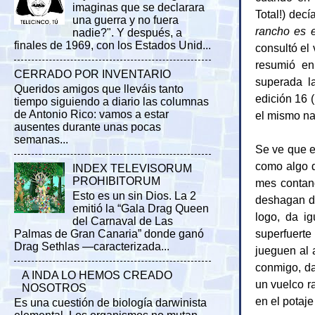
imaginas que se declarara
Total!) decí
una guerra y no fuera
rancho es 
nadie?". Y después, a
finales de 1969, con los Estados Unid...
consultó el 
resumió en
CERRADO POR INVENTARIO
superada l
Queridos amigos que lleváis tanto
edición 16 
tiempo siguiendo a diario las columnas
de Antonio Rico: vamos a estar
el mismo na
ausentes durante unas pocas
semanas...
Se ve que e
como algo d
INDEX TELEVISORUM
PROHIBITORUM
mes contand
Esto es un sin Dios. La 2
deshagan de
emitió la “Gala Drag Queen
logo, da ig
del Carnaval de Las
superfuerte 
Palmas de Gran Canaria” donde ganó
Drag Sethlas —caracterizada...
jueguen al a
conmigo, da
A INDA LO HEMOS CREADO
un vuelco r
NOSOTROS
en el potaje
Es una cuestión de biología darwinista