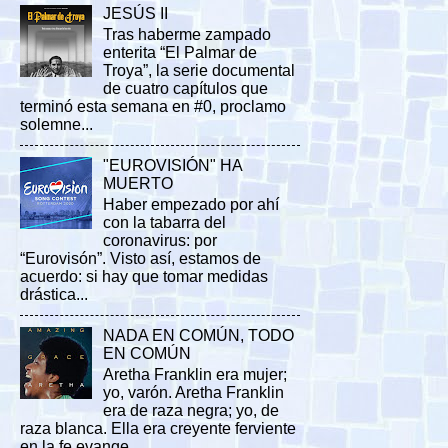
JESÚS II
Tras haberme zampado
enterita “El Palmar de
Troya”, la serie documental
de cuatro capítulos que
terminó esta semana en #0, proclamo
solemne...
"EUROVISIÓN" HA
MUERTO
Haber empezado por ahí
con la tabarra del
coronavirus: por
“Eurovisón”. Visto así, estamos de
acuerdo: si hay que tomar medidas
drástica...
NADA EN COMÚN, TODO
EN COMÚN
Aretha Franklin era mujer;
yo, varón. Aretha Franklin
era de raza negra; yo, de
raza blanca. Ella era creyente ferviente
en la fe evange...