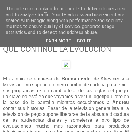
This site uses cookies from Google to deliver its services
625 RANAS
and to analyze traffic. Your IP address and user-agent are
shared with Google along with performance and security
metrics to ensure quality of service, generate usage
LA TELEVISIÓN DESDE EL PUNTO DE VISTA BATRACIO
statistics, and to detect and address abuse.
LEARN MORE
GOT IT
7/9/15
QUE CONTINÚE LA EVOLUCIÓN
El cambio de empresa de
Buenafuente
, de Atresmedia a
Movistar+, no supone un mero cambio de cadena para emitir
sus programas: es un cambio total de las reglas del juego.
La clave no está en que vayamos a ver un logotipo u otro en
la base de la pantalla mientras escuchamos a
Andreu
contar sus historias. Pasar de la televisión generalista a la
televisión de pago supone liberarse de la absurda dictadura
de las audiencias diarias y someterse a otro tipo de
evaluaciones mucho más razonables para productos
televisivos dignos como los que acostumbra a realizar El