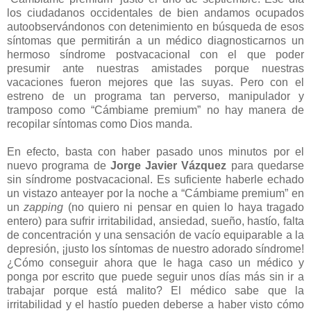
los ciudadanos occidentales de bien andamos ocupados
autoobservándonos con detenimiento en búsqueda de esos
síntomas que permitirán a un médico diagnosticarnos un
hermoso síndrome postvacacional con el que poder
presumir ante nuestras amistades porque nuestras
vacaciones fueron mejores que las suyas. Pero con el
estreno de un programa tan perverso, manipulador y
tramposo como “Cámbiame premium” no hay manera de
recopilar síntomas como Dios manda.
En efecto, basta con haber pasado unos minutos por el
nuevo programa de
Jorge Javier Vázquez
para quedarse
sin síndrome postvacacional. Es suficiente haberle echado
un vistazo anteayer por la noche a “Cámbiame premium” en
un
zapping
(no quiero ni pensar en quien lo haya tragado
entero) para sufrir irritabilidad, ansiedad, sueño, hastío, falta
de concentración y una sensación de vacío equiparable a la
depresión, ¡justo los síntomas de nuestro adorado síndrome!
¿Cómo conseguir ahora que le haga caso un médico y
ponga por escrito que puede seguir unos días más sin ir a
trabajar porque está malito? El médico sabe que la
irritabilidad y el hastío pueden deberse a haber visto cómo