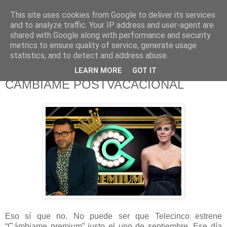
This site uses cookies from Google to deliver its services
625 RANAS
and to analyze traffic. Your IP address and user-agent are
shared with Google along with performance and security
metrics to ensure quality of service, generate usage
LA TELEVISIÓN DESDE EL PUNTO DE VISTA BATRACIO
statistics, and to detect and address abuse.
LEARN MORE
GOT IT
3/9/15
CÁMBIAME POSTVACACIONAL
Eso sí que no. No puede ser que Telecinco estrene
“Cámbiame premium” justo el uno de septiembre. Ese día