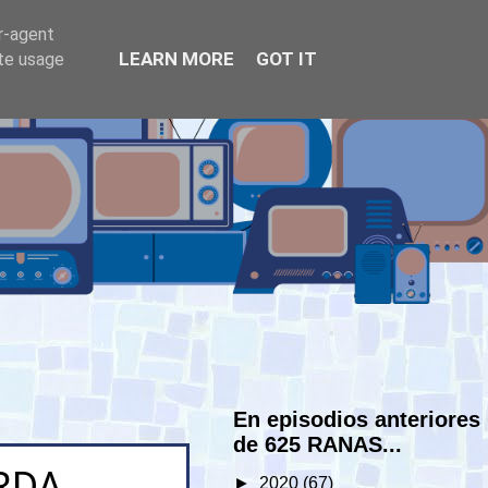
er-agent
LEARN MORE
GOT IT
ate usage
En episodios anteriores
de 625 RANAS...
RDA
►
2020
(67)