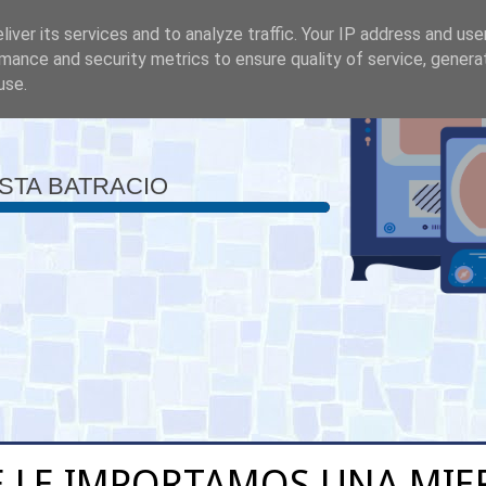
iver its services and to analyze traffic. Your IP address and us
mance and security metrics to ensure quality of service, gener
use.
ISTA BATRACIO
E LE IMPORTAMOS UNA MIE