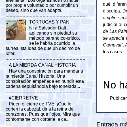
elemental. Los organismos no mutan
qué difere
por propia voluntad o por cumplir un
deseo, sino que van adaptá...
disculpa. D
amplio sect
TORTUGAS Y PAN
judicial al 
Ni a Salvador Dalí ,
de Las Palm
aplicando sin piedad su
se aprecia 
método paranoico-crítico,
se le habría ocurrido la
Carnaval”
. 
surrealista idea de que un décimo de
los casos.
loter...
A LA MIERDA CANAL HISTORIA
Hay una conspiración para mandar a
la mierda Canal Historia. Una
No h
conspiración empeñada en hundir esta
cadena sepultándola bajo tonelada...
#CIERRETVE
Publicar
Piden el cierre de TVE. ¡Que le
corten la cabeza!, diría la reina de
corazones. Pues qué flojos. Mira que
conformarse con cortarle la ca...
Entrada má