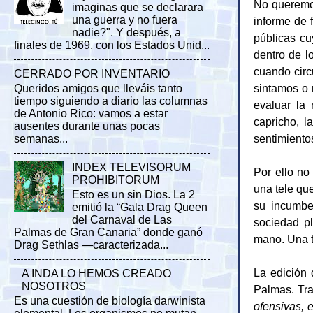
No queremos
imaginas que se declarara
una guerra y no fuera
informe de 
nadie?". Y después, a
públicas cu
finales de 1969, con los Estados Unid...
dentro de l
cuando circ
CERRADO POR INVENTARIO
sintamos o 
Queridos amigos que lleváis tanto
tiempo siguiendo a diario las columnas
evaluar la 
de Antonio Rico: vamos a estar
capricho, l
ausentes durante unas pocas
sentimiento
semanas...
INDEX TELEVISORUM
Por ello no
PROHIBITORUM
una tele qu
Esto es un sin Dios. La 2
su incumbe
emitió la “Gala Drag Queen
del Carnaval de Las
sociedad pl
Palmas de Gran Canaria” donde ganó
mano. Una te
Drag Sethlas —caracterizada...
La edición 
A INDA LO HEMOS CREADO
NOSOTROS
Palmas. Tra
Es una cuestión de biología darwinista
ofensivas, 