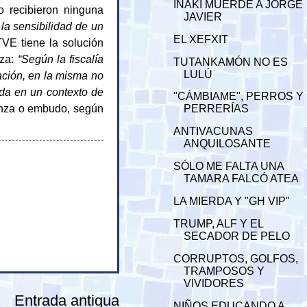
IÑAKI MUERDE A JORGE
o recibieron ninguna
JAVIER
 la sensibilidad de un
EL XEFXIT
TVE tiene la solución
eza:
“Según la fiscalía
TUTANKAMÓN NO ES
LULÚ
ación, en la misma no
ada en un contexto de
"CÁMBIAME", PERROS Y
lanza o embudo, según
PERRERÍAS
ANTIVACUNAS
ANQUILOSANTE
SÓLO ME FALTA UNA
TAMARA FALCÓ ATEA
LA MIERDA Y "GH VIP"
TRUMP, ALF Y EL
SECADOR DE PELO
CORRUPTOS, GOLFOS,
TRAMPOSOS Y
VIVIDORES
Entrada antigua
NIÑOS EDUCANDO A