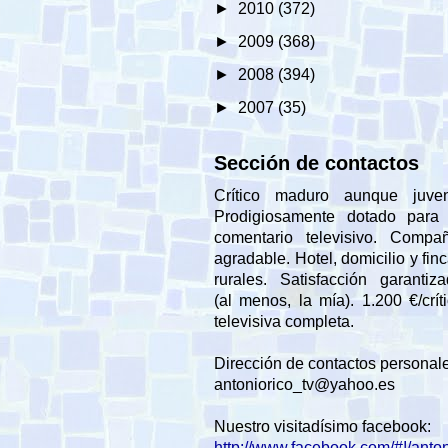
►
2010
(372)
►
2009
(368)
►
2008
(394)
►
2007
(35)
Sección de contactos
Crítico maduro aunque juveni
Prodigiosamente dotado para 
comentario televisivo. Compañ
agradable. Hotel, domicilio y fin
rurales. Satisfacción garantiz
(al menos, la mía). 1.200 €/crít
televisiva completa.
Dirección de contactos personal
antoniorico_tv@yahoo.es
Nuestro visitadísimo facebook:
http://www.facebook.com/#!/anto