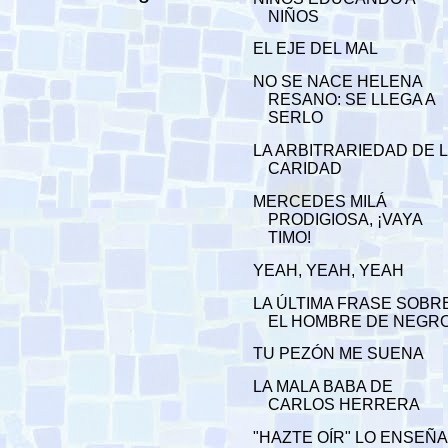
NIÑOS
EL EJE DEL MAL
NO SE NACE HELENA
RESANO: SE LLEGA A
SERLO
LA ARBITRARIEDAD DE 
CARIDAD
MERCEDES MILÁ
PRODIGIOSA, ¡VAYA
TIMO!
YEAH, YEAH, YEAH
LA ÚLTIMA FRASE SOBR
EL HOMBRE DE NEGR
TU PEZÓN ME SUENA
LA MALA BABA DE
CARLOS HERRERA
"HAZTE OÍR" LO ENSEÑA