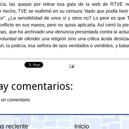
ncia, las quejas por retirar esa gala de la web de RTVE n
e hecho, TVE se reafirmó en su censura
“dado que podía herir
or”
. ¿La sensibilidad de unos sí y otros no? Lo peor es que 
conflicto en sus manos, pero no quiso aplicarla. Así cerró la pi
as, que ha archivado una denuncia presentada contra la actu
voluntad de ofender una religión sino una crítica ácida desliz
Ah, la justicia, esa señora de ojos vendados o vendidos, y ba
ay comentarios:
 un comentario
s reciente
Inicio