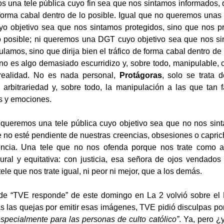
 una tele pública cuyo fin sea que nos sintamos informados,
forma cabal dentro de lo posible. Igual que no queremos unas
yo objetivo sea que nos sintamos protegidos, sino que nos p
o posible; ni queremos una DGT cuyo objetivo sea que nos si
ulamos, sino que dirija bien el tráfico de forma cabal dentro d
no es algo demasiado escurridizo y, sobre todo, manipulable, 
realidad. No es nada personal,
Protágoras
, solo se trata d
a arbitrariedad y, sobre todo, la manipulación a las que tan 
s y emociones.
 queremos una tele pública cuyo objetivo sea que no nos sin
e no esté pendiente de nuestras creencias, obsesiones o capri
ncia. Una tele que no nos ofenda porque nos trate como 
ural y equitativa: con justicia, esa señora de ojos vendado
le que nos trate igual, ni peor ni mejor, que a los demás.
de “TVE responde” de este domingo en La 2 volvió sobre el 
s las quejas por emitir esas imágenes, TVE pidió disculpas p
especialmente para las personas de culto católico”
. Ya, pero 