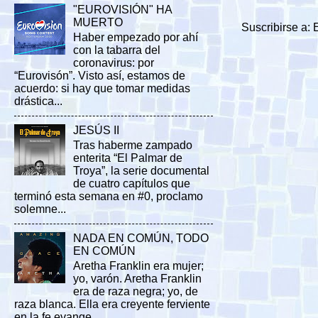
"EUROVISIÓN" HA
MUERTO
Suscribirse a:
Haber empezado por ahí
con la tabarra del
coronavirus: por
“Eurovisón”. Visto así, estamos de
acuerdo: si hay que tomar medidas
drástica...
JESÚS II
Tras haberme zampado
enterita “El Palmar de
Troya”, la serie documental
de cuatro capítulos que
terminó esta semana en #0, proclamo
solemne...
NADA EN COMÚN, TODO
EN COMÚN
Aretha Franklin era mujer;
yo, varón. Aretha Franklin
era de raza negra; yo, de
raza blanca. Ella era creyente ferviente
en la fe evange...