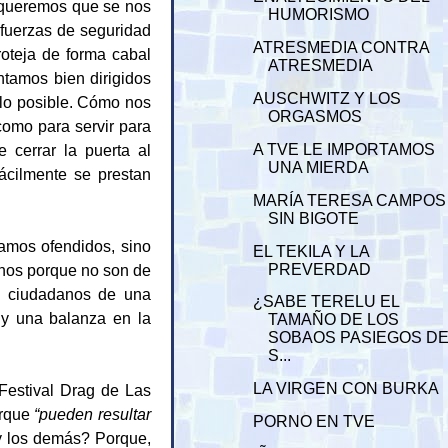
 queremos que se nos
HUMORISMO
 fuerzas de seguridad
ATRESMEDIA CONTRA
roteja de forma cabal
ATRESMEDIA
ntamos bien dirigidos
AUSCHWITZ Y LOS
e lo posible. Cómo nos
ORGASMOS
como para servir para
e cerrar la puerta al
A TVE LE IMPORTAMOS
UNA MIERDA
fácilmente se prestan
MARÍA TERESA CAMPOS
SIN BIGOTE
tamos ofendidos, sino
EL TEKILA Y LA
PREVERDAD
chos porque no son de
a ciudadanos de una
¿SABE TERELU EL
s y una balanza en la
TAMAÑO DE LOS
SOBAOS PASIEGOS D
S...
LA VIRGEN CON BURKA
Festival Drag de Las
orque
“pueden resultar
PORNO EN TVE
¿y los demás? Porque,