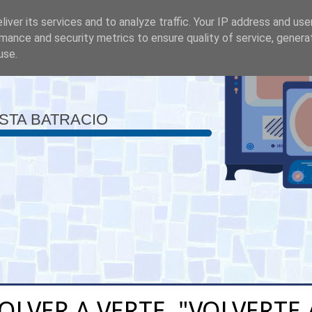
iver its services and to analyze traffic. Your IP address and us
mance and security metrics to ensure quality of service, gener
use.
ISTA BATRACIO
OLVER A VERTE, "VOLVERTE 