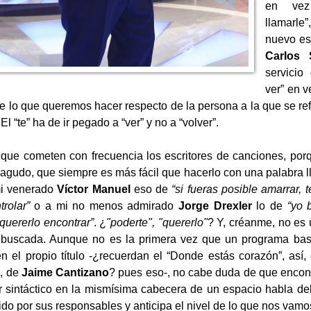
en vez
llamarle”
nuevo es
Carlos 
servicio
ver” en v
 lo que queremos hacer respecto de la persona a la que se refie
 El “te” ha de ir pegado a “ver” y no a “volver”.
 que cometen con frecuencia los escritores de canciones, por
vo agudo, que siempre es más fácil que hacerlo con una palabra 
mi venerado
Víctor Manuel
eso de
“si fueras posible amarrar, 
trolar”
o a mi no menos admirado
Jorge Drexler
lo de
“yo 
 quererlo encontrar”
. ¿
"poderte", "quererlo"
? Y, créanme, no es 
rebuscada. Aunque no es la primera vez que un programa bas
 en el propio título -¿recuerdan el “Donde estás corazón”, así,
, de
Jaime Cantizano
? pues eso-, no cabe duda de que encon
r sintáctico en la mismísima cabecera de un espacio habla d
ido por sus responsables y anticipa el nivel de lo que nos vamos