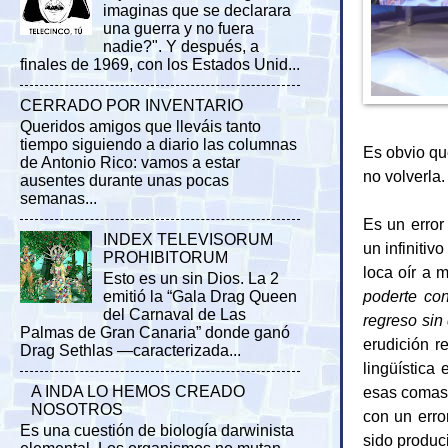
imaginas que se declarara
una guerra y no fuera
nadie?". Y después, a
finales de 1969, con los Estados Unid...
CERRADO POR INVENTARIO
Queridos amigos que lleváis tanto
tiempo siguiendo a diario las columnas
Es obvio que
de Antonio Rico: vamos a estar
no volverla.
ausentes durante unas pocas
semanas...
Es un error
INDEX TELEVISORUM
un infiniti
PROHIBITORUM
loca oír a 
Esto es un sin Dios. La 2
poderte con
emitió la “Gala Drag Queen
del Carnaval de Las
regreso sin
Palmas de Gran Canaria” donde ganó
erudición 
Drag Sethlas —caracterizada...
lingüística
esas comas
A INDA LO HEMOS CREADO
NOSOTROS
con un erro
Es una cuestión de biología darwinista
sido produc