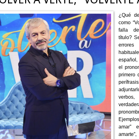
¿Qué de
como “Vo
falla d
título? S
errore
habitual
español, 
el prono
primero 
perífr
adjuntar
verbos
verdader
pronom
Ejemplo
amar” 
amarte”,