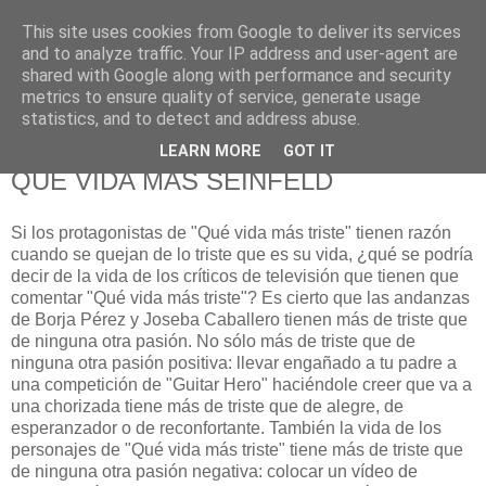
This site uses cookies from Google to deliver its services
625 RANAS
and to analyze traffic. Your IP address and user-agent are
shared with Google along with performance and security
metrics to ensure quality of service, generate usage
LA TELEVISIÓN DESDE EL PUNTO DE VISTA BATRACIO
statistics, and to detect and address abuse.
LEARN MORE
GOT IT
21/10/08
QUÉ VIDA MÁS SEINFELD
Si los protagonistas de "Qué vida más triste" tienen razón
cuando se quejan de lo triste que es su vida, ¿qué se podría
decir de la vida de los críticos de televisión que tienen que
comentar "Qué vida más triste"? Es cierto que las andanzas
de Borja Pérez y Joseba Caballero tienen más de triste que
de ninguna otra pasión. No sólo más de triste que de
ninguna otra pasión positiva: llevar engañado a tu padre a
una competición de "Guitar Hero" haciéndole creer que va a
una chorizada tiene más de triste que de alegre, de
esperanzador o de reconfortante. También la vida de los
personajes de "Qué vida más triste" tiene más de triste que
de ninguna otra pasión negativa: colocar un vídeo de