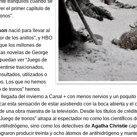
te tranquilos cuando se
er el primer capítulo de
ronos”.
son
nació para llevar al
or de los anillos”, y HBO
 que los millones de
 las novelas de George
 puedan ver “Juego de
sentirse traicionados,
nsultados, utilizados o
os. Los que no hemos
o de tronos” hemos
 llegada del invierno a Canal + con menos nervios y un poquito 
car esta sensación de estar asistiendo con la boca abierta y el
e una obra maestra de la televisión. Desde los títulos de crédi
 “Juego de tronos” atrapa al espectador no como los científicos
ntihidrógeno, sino como los detectives de
Agatha Christie
capt
 lograron producir treinta y ocho átomos de antihidrógeno y mant