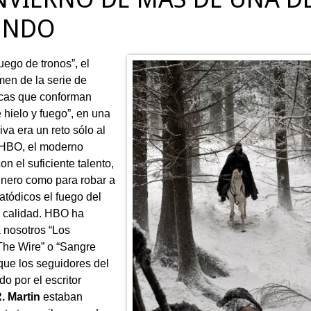
UNDO
uego de tronos”, el
men de la serie de
icas que conforman
 hielo y fuego”, en una
siva era un reto sólo al
 HBO, el moderno
on el suficiente talento,
inero como para robar a
atódicos el fuego del
la calidad. HBO ha
 nosotros “Los
The Wire” o “Sangre
 que los seguidores del
o por el escritor
. Martin
estaban