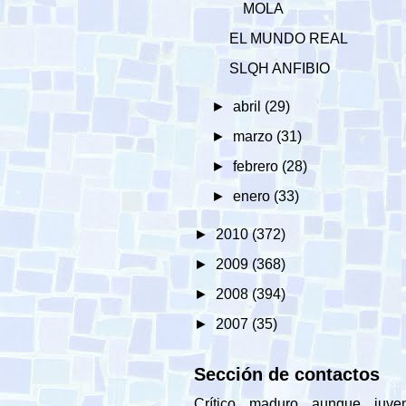
MOLA
EL MUNDO REAL
SLQH ANFIBIO
►
abril
(29)
►
marzo
(31)
►
febrero
(28)
►
enero
(33)
►
2010
(372)
►
2009
(368)
►
2008
(394)
►
2007
(35)
Sección de contactos
Crítico maduro aunque juveni