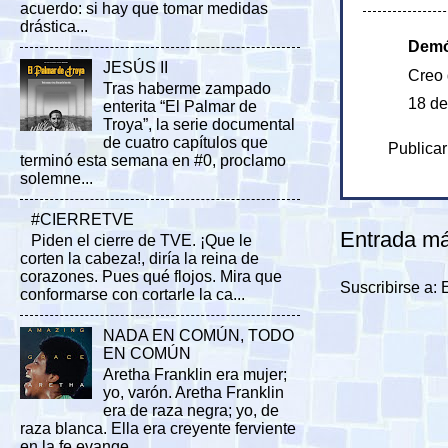
acuerdo: si hay que tomar medidas
drástica...
Demóc
JESÚS II
Creo 
Tras haberme zampado
18 de
enterita “El Palmar de
Troya”, la serie documental
de cuatro capítulos que
Publicar
terminó esta semana en #0, proclamo
solemne...
#CIERRETVE
Entrada má
Piden el cierre de TVE. ¡Que le
corten la cabeza!, diría la reina de
corazones. Pues qué flojos. Mira que
Suscribirse a:
conformarse con cortarle la ca...
NADA EN COMÚN, TODO
EN COMÚN
Aretha Franklin era mujer;
yo, varón. Aretha Franklin
era de raza negra; yo, de
raza blanca. Ella era creyente ferviente
en la fe evange...