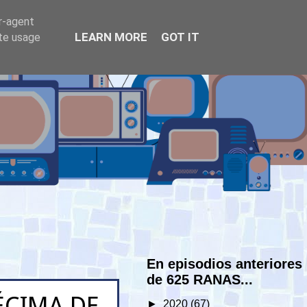
er-agent
LEARN MORE
GOT IT
ate usage
En episodios anteriores
de 625 RANAS...
ÉCIMA DE
►
2020
(67)