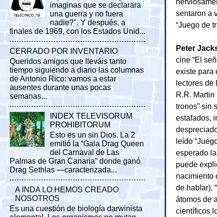
nerviosamen
imaginas que se declarara
sentaron a v
una guerra y no fuera
nadie?". Y después, a
“Juego de t
finales de 1969, con los Estados Unid...
Peter Jack
CERRADO POR INVENTARIO
cine “El señ
Queridos amigos que lleváis tanto
tiempo siguiendo a diario las columnas
existe para
de Antonio Rico: vamos a estar
lectores de
ausentes durante unas pocas
R.R. Martin
semanas...
tronos” sin 
INDEX TELEVISORUM
estafados, i
PROHIBITORUM
despreciad
Esto es un sin Dios. La 2
leído “Jueg
emitió la “Gala Drag Queen
esperado la
del Carnaval de Las
Palmas de Gran Canaria” donde ganó
puede expli
Drag Sethlas —caracterizada...
nacimiento d
de hablar),
A INDA LO HEMOS CREADO
NOSOTROS
átomos de a
Es una cuestión de biología darwinista
científicos