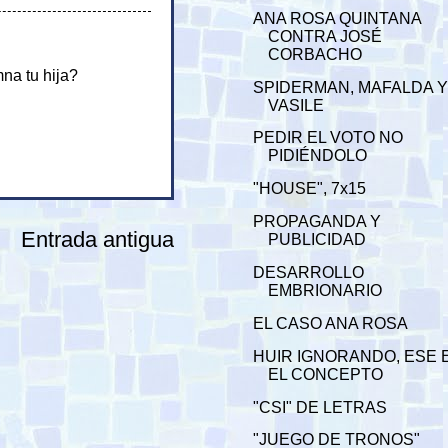
ANA ROSA QUINTANA
CONTRA JOSÉ
CORBACHO
na tu hija?
SPIDERMAN, MAFALDA 
VASILE
PEDIR EL VOTO NO
PIDIÉNDOLO
"HOUSE", 7x15
PROPAGANDA Y
Entrada antigua
PUBLICIDAD
DESARROLLO
EMBRIONARIO
EL CASO ANA ROSA
HUIR IGNORANDO, ESE 
EL CONCEPTO
"CSI" DE LETRAS
"JUEGO DE TRONOS"