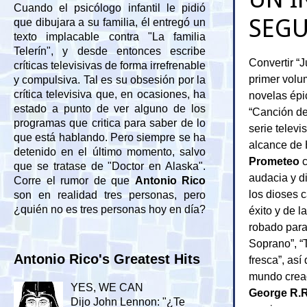
Cuando el psicólogo infantil le pidió
SEG
que dibujara a su familia, él entregó un
texto implacable contra "La familia
Telerín", y desde entonces escribe
Convertir “J
críticas televisivas de forma irrefrenable
primer volu
y compulsiva. Tal es su obsesión por la
crítica televisiva que, en ocasiones, ha
novelas ép
estado a punto de ver alguno de los
“Canción de
programas que critica para saber de lo
serie televi
que está hablando. Pero siempre se ha
alcance de
detenido en el último momento, salvo
Prometeo
c
que se tratase de "Doctor en Alaska".
audacia y d
Corre el rumor de que
Antonio Rico
los dioses c
son en realidad tres personas, pero
¿quién no es tres personas hoy en día?
éxito y de 
robado para
Soprano”, “
Antonio Rico's Greatest Hits
fresca”, así
mundo cread
YES, WE CAN
George R.R
Dijo John Lennon: "¿Te