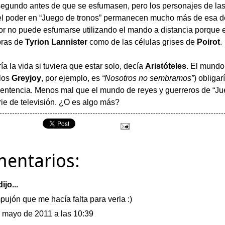
egundo antes de que se esfumasen, pero los personajes de las 
el poder en “Juego de tronos” permanecen mucho más de esa 
or no puede esfumarse utilizando el mando a distancia porque e
bras de
Tyrion Lannister
como de las células grises de
Poirot
.
ía la vida si tuviera que estar solo, decía
Aristóteles
. El mundo
 los
Greyjoy
, por ejemplo, es
“Nosotros no sembramos”
) obligar
sentencia. Menos mal que el mundo de reyes y guerreros de “Ju
rie de televisión. ¿O es algo más?
mentarios:
ijo...
pujón que me hacía falta para verla :)
 mayo de 2011 a las 10:39