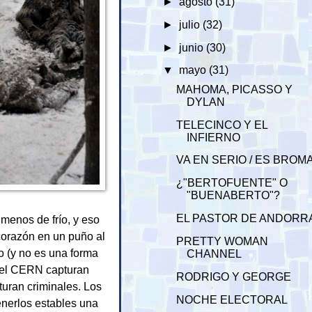
►
agosto
(31)
►
julio
(32)
►
junio
(30)
▼
mayo
(31)
MAHOMA, PICASSO Y
DYLAN
TELECINCO Y EL
INFIERNO
VA EN SERIO / ES BROM
¿"BERTOFUENTE" O
"BUENABERTO"?
EL PASTOR DE ANDORR
menos de frío, y eso
 corazón en un puño al
PRETTY WOMAN
to (y no es una forma
CHANNEL
 del CERN capturan
RODRIGO Y GEORGE
uran criminales. Los
NOCHE ELECTORAL
enerlos estables una