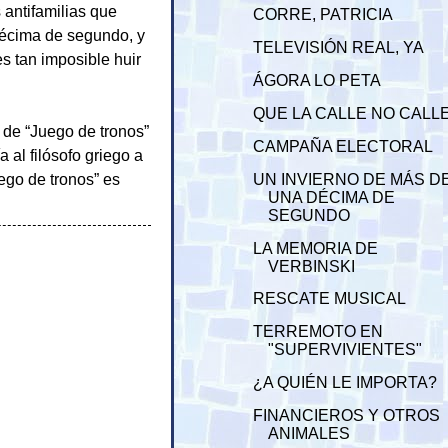
antifamilias que
CORRE, PATRICIA
décima de segundo, y
TELEVISIÓN REAL, YA
s tan imposible huir
ÁGORA LO PETA
QUE LA CALLE NO CALL
 de “Juego de tronos”
CAMPAÑA ELECTORAL
ía al filósofo griego a
ego de tronos” es
UN INVIERNO DE MÁS D
UNA DÉCIMA DE
SEGUNDO
LA MEMORIA DE
VERBINSKI
RESCATE MUSICAL
TERREMOTO EN
"SUPERVIVIENTES"
¿A QUIÉN LE IMPORTA?
FINANCIEROS Y OTROS
ANIMALES