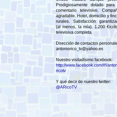
Prodigiosamente dotado para 
comentario televisivo. Compañ
agradable. Hotel, domicilio y fin
rurales. Satisfacción garantiz
(al menos, la mía). 1.200 €/crít
televisiva completa.
Dirección de contactos personal
antoniorico_tv@yahoo.es
Nuestro visitadísimo facebook:
http://www.facebook.com/#!/anto
ricotv
Y qué decir de nuestro twitter:
@ARicoTV