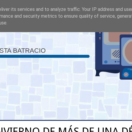
iver its services and to analyze traffic. Your IP address and us
mance and security metrics to ensure quality of service, gener
use.
ISTA BATRACIO
NVIERNO DE MÁS DE UNA D