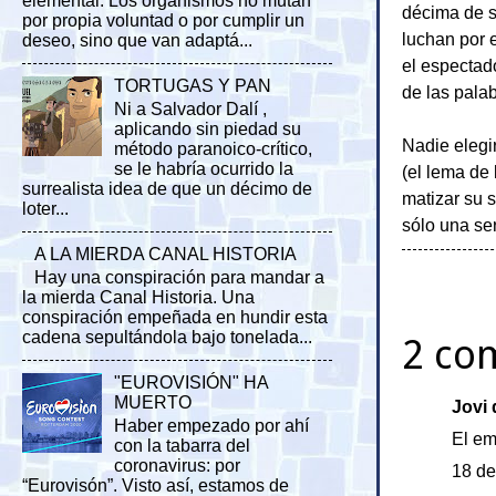
elemental. Los organismos no mutan
décima de s
por propia voluntad o por cumplir un
luchan por 
deseo, sino que van adaptá...
el espectad
TORTUGAS Y PAN
de las pala
Ni a Salvador Dalí ,
aplicando sin piedad su
Nadie elegir
método paranoico-crítico,
se le habría ocurrido la
(el lema de
surrealista idea de que un décimo de
matizar su 
loter...
sólo una se
A LA MIERDA CANAL HISTORIA
Hay una conspiración para mandar a
la mierda Canal Historia. Una
conspiración empeñada en hundir esta
cadena sepultándola bajo tonelada...
2 co
"EUROVISIÓN" HA
MUERTO
Jovi d
Haber empezado por ahí
El em
con la tabarra del
coronavirus: por
18 de
“Eurovisón”. Visto así, estamos de