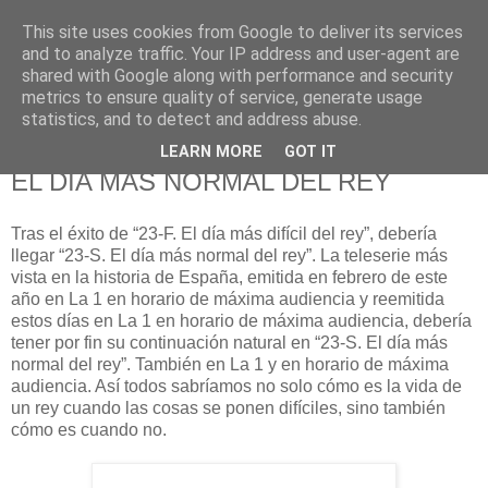
This site uses cookies from Google to deliver its services
625 RANAS
and to analyze traffic. Your IP address and user-agent are
shared with Google along with performance and security
metrics to ensure quality of service, generate usage
LA TELEVISIÓN DESDE EL PUNTO DE VISTA BATRACIO
statistics, and to detect and address abuse.
LEARN MORE
GOT IT
1/9/11
EL DÍA MÁS NORMAL DEL REY
Tras el éxito de “23-F. El día más difícil del rey”, debería
llegar “23-S. El día más normal del rey”. La teleserie más
vista en la historia de España, emitida en febrero de este
año en La 1 en horario de máxima audiencia y reemitida
estos días en La 1 en horario de máxima audiencia, debería
tener por fin su continuación natural en “23-S. El día más
normal del rey”. También en La 1 y en horario de máxima
audiencia. Así todos sabríamos no solo cómo es la vida de
un rey cuando las cosas se ponen difíciles, sino también
cómo es cuando no.