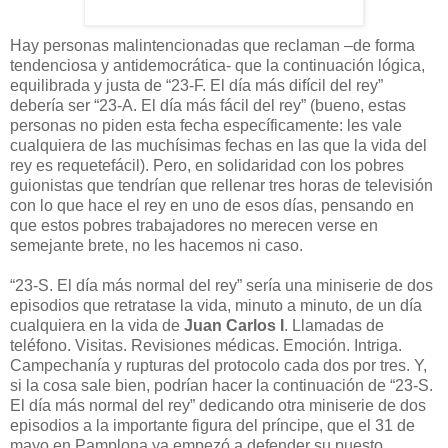
Hay personas malintencionadas que reclaman –de forma
tendenciosa y antidemocrática- que la continuación lógica,
equilibrada y justa de “23-F. El día más difícil del rey”
debería ser “23-A. El día más fácil del rey” (bueno, estas
personas no piden esta fecha específicamente: les vale
cualquiera de las muchísimas fechas en las que la vida del
rey es requetefácil). Pero, en solidaridad con los pobres
guionistas que tendrían que rellenar tres horas de televisión
con lo que hace el rey en uno de esos días, pensando en
que estos pobres trabajadores no merecen verse en
semejante brete, no les hacemos ni caso.
“23-S. El día más normal del rey” sería una miniserie de dos
episodios que retratase la vida, minuto a minuto, de un día
cualquiera en la vida de
Juan Carlos I
. Llamadas de
teléfono. Visitas. Revisiones médicas. Emoción. Intriga.
Campechanía y rupturas del protocolo cada dos por tres. Y,
si la cosa sale bien, podrían hacer la continuación de “23-S.
El día más normal del rey” dedicando otra miniserie de dos
episodios a la importante figura del príncipe, que el 31 de
mayo en Pamplona ya empezó a defender su puesto