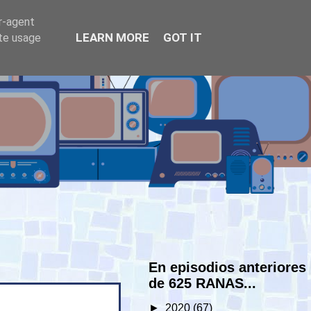
er-agent
LEARN MORE
GOT IT
ate usage
En episodios anteriores
de 625 RANAS...
►
2020
(67)