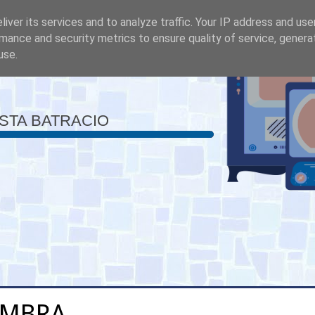
iver its services and to analyze traffic. Your IP address and us
mance and security metrics to ensure quality of service, gener
use.
ISTA BATRACIO
OMBRA