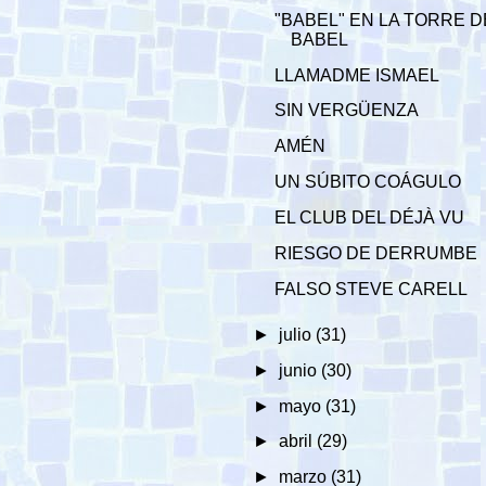
"BABEL" EN LA TORRE D
BABEL
LLAMADME ISMAEL
SIN VERGÜENZA
AMÉN
UN SÚBITO COÁGULO
EL CLUB DEL DÉJÀ VU
RIESGO DE DERRUMBE
FALSO STEVE CARELL
►
julio
(31)
►
junio
(30)
►
mayo
(31)
►
abril
(29)
►
marzo
(31)