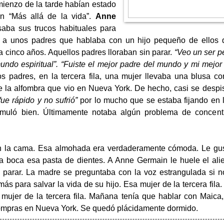
omienzo de la tarde habían estado
n “Más allá de la vida”.
Anne
aba sus trucos habituales para
r a unos padres que hablaba con un hijo pequeño de ellos 
a cinco años. Aquellos padres lloraban sin parar.
“Veo un ser p
ndo espiritual”. “Fuiste el mejor padre del mundo y mi mejor
os padres, en la tercera fila, una mujer llevaba una blusa 
 la alfombra que vio en Nueva York. De hecho, casi se despistó
fue rápido y no sufrió”
por lo mucho que se estaba fijando en l
simuló bien. Últimamente notaba algún problema de concentr
n la cama. Esa almohada era verdaderamente cómoda. Le gus
a boca esa pasta de dientes. A Anne Germain le huele el ali
n parar. La madre se preguntaba con la voz estrangulada si n
ás para salvar la vida de su hijo. Esa mujer de la tercera fila.
 mujer de la tercera fila. Mañana tenía que hablar con Maica,
ompras en Nueva York. Se quedó plácidamente dormido.