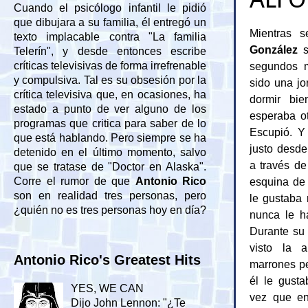
Cuando el psicólogo infantil le pidió
que dibujara a su familia, él entregó un
Mientras s
texto implacable contra "La familia
González
s
Telerín", y desde entonces escribe
segundos m
críticas televisivas de forma irrefrenable
y compulsiva. Tal es su obsesión por la
sido una jo
crítica televisiva que, en ocasiones, ha
dormir bie
estado a punto de ver alguno de los
esperaba ot
programas que critica para saber de lo
Escupió. Y 
que está hablando. Pero siempre se ha
justo desde
detenido en el último momento, salvo
a través de
que se tratase de "Doctor en Alaska".
esquina de 
Corre el rumor de que
Antonio Rico
son en realidad tres personas, pero
le gustaba
¿quién no es tres personas hoy en día?
nunca le ha
Durante su 
visto la a
Antonio Rico's Greatest Hits
marrones pe
él le gusta
YES, WE CAN
vez que en
Dijo John Lennon: "¿Te