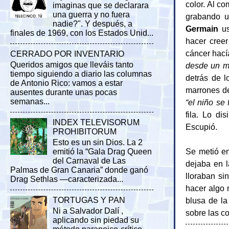
color. Al c
imaginas que se declarara
una guerra y no fuera
grabando u
nadie?". Y después, a
Germain
us
finales de 1969, con los Estados Unid...
hacer cree
cáncer hací
CERRADO POR INVENTARIO
Queridos amigos que lleváis tanto
desde un mu
tiempo siguiendo a diario las columnas
detrás de l
de Antonio Rico: vamos a estar
marrones de
ausentes durante unas pocas
semanas...
“el niño se 
fila. Lo di
INDEX TELEVISORUM
Escupió.
PROHIBITORUM
Esto es un sin Dios. La 2
Se metió e
emitió la “Gala Drag Queen
del Carnaval de Las
dejaba en l
Palmas de Gran Canaria” donde ganó
lloraban si
Drag Sethlas —caracterizada...
hacer algo m
blusa de la
TORTUGAS Y PAN
Ni a Salvador Dalí ,
sobre las c
aplicando sin piedad su