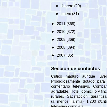
►
febrero
(29)
►
enero
(31)
►
2011
(368)
►
2010
(372)
►
2009
(368)
►
2008
(394)
►
2007
(35)
Sección de contactos
Crítico maduro aunque juveni
Prodigiosamente dotado para 
comentario televisivo. Compañ
agradable. Hotel, domicilio y fin
rurales. Satisfacción garantiz
(al menos, la mía). 1.200 €/crít
televisiva completa.