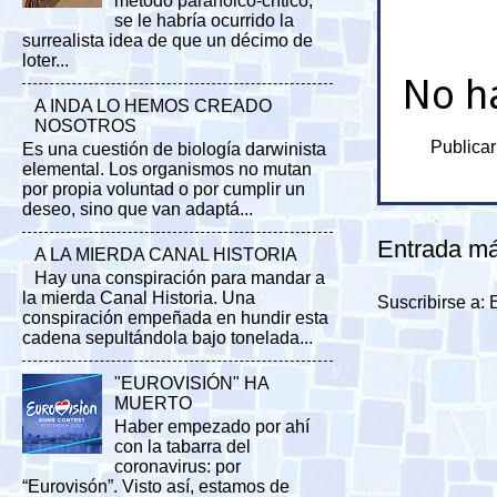
método paranoico-crítico,
se le habría ocurrido la
surrealista idea de que un décimo de
loter...
No h
A INDA LO HEMOS CREADO
NOSOTROS
Publicar
Es una cuestión de biología darwinista
elemental. Los organismos no mutan
por propia voluntad o por cumplir un
deseo, sino que van adaptá...
Entrada má
A LA MIERDA CANAL HISTORIA
Hay una conspiración para mandar a
la mierda Canal Historia. Una
Suscribirse a:
conspiración empeñada en hundir esta
cadena sepultándola bajo tonelada...
"EUROVISIÓN" HA
MUERTO
Haber empezado por ahí
con la tabarra del
coronavirus: por
“Eurovisón”. Visto así, estamos de