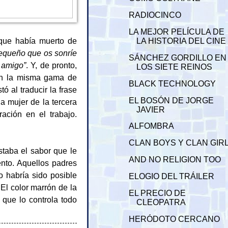
RADIOCINCO
LA MEJOR PELÍCULA DE
que había muerto de
LA HISTORIA DEL CINE
equeño que os sonríe
SÁNCHEZ GORDILLO EN
 amigo”
. Y, de pronto,
LOS SIETE REINOS
con la misma gama de
BLACK TECHNOLOGY
 al traducir la frase
EL BOSÓN DE JORGE
a mujer de la tercera
JAVIER
ación en el trabajo.
ALFOMBRA
CLAN BOYS Y CLAN GIR
taba el sabor que le
AND NO RELIGION TOO
ento. Aquellos padres
o habría sido posible
ELOGIO DEL TRÁILER
 El color marrón de la
EL PRECIO DE
 que lo controla todo
CLEOPATRA
HERÓDOTO CERCANO