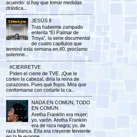
acuerdo: si hay que tomar medidas
drástica...
JESÚS II
Tras haberme zampado
enterita “El Palmar de
Troya”, la serie documental
de cuatro capítulos que
terminó esta semana en #0, proclamo
solemne...
#CIERRETVE
Piden el cierre de TVE. ¡Que le
corten la cabeza!, diría la reina de
corazones. Pues qué flojos. Mira que
conformarse con cortarle la ca...
NADA EN COMÚN, TODO
EN COMÚN
Aretha Franklin era mujer;
yo, varón. Aretha Franklin
era de raza negra; yo, de
raza blanca. Ella era creyente ferviente
en la fe evange...