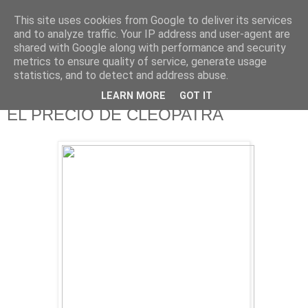
This site uses cookies from Google to deliver its services
625 RANAS
and to analyze traffic. Your IP address and user-agent are
shared with Google along with performance and security
metrics to ensure quality of service, generate usage
LA TELEVISIÓN DESDE EL PUNTO DE VISTA BATRACIO
statistics, and to detect and address abuse.
LEARN MORE
GOT IT
21/8/12
EL PRECIO DE CLEOPATRA