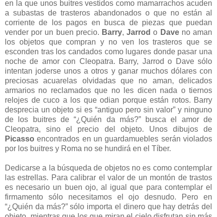
en la que unos buitres vestidos como mamarrachos acuden
a subastas de trasteros abandonados o que no están al
corriente de los pagos en busca de piezas que puedan
vender por un buen precio.
Barry
,
Jarrod
o
Dave
no aman
los objetos que compran y no ven los trasteros que se
esconden tras los candados como lugares donde pasar una
noche de amor con Cleopatra. Barry, Jarrod o Dave sólo
intentan joderse unos a otros y ganar muchos dólares con
preciosas acuarelas olvidadas que no aman, delicados
armarios no reclamados que no les dicen nada o tiernos
relojes de cuco a los que odian porque están rotos. Barry
desprecia un objeto si es “antiguo pero sin valor” y ninguno
de los buitres de “¿Quién da más?” busca el amor de
Cleopatra, sino el precio del objeto. Unos dibujos de
Picasso
encontrados en un guardamuebles serán violados
por los buitres y Roma no se hundirá en el Tíber.
Dedicarse a la búsqueda de objetos no es como contemplar
las estrellas. Para calibrar el valor de un montón de trastos
es necesario un buen ojo, al igual que para contemplar el
firmamento sólo necesitamos el ojo desnudo. Pero en
“¿Quién da más?” sólo importa el dinero que hay detrás del
objeto, mientras que los que miran el cielo disfrutan sin más