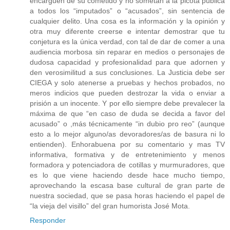
encarguen de su cometido y no sometan a la picota pública
a todos los “imputados” o “acusados”, sin sentencia de
cualquier delito. Una cosa es la información y la opinión y
otra muy diferente creerse e intentar demostrar que tu
conjetura es la única verdad, con tal de dar de comer a una
audiencia morbosa sin reparar en medios o personajes de
dudosa capacidad y profesionalidad para que adornen y
den verosimilitud a sus conclusiones. La Justicia debe ser
CIEGA y solo atenerse a pruebas y hechos probados, no
meros indicios que pueden destrozar la vida o enviar a
prisión a un inocente. Y por ello siempre debe prevalecer la
máxima de que “en caso de duda se decida a favor del
acusado” o ,más técnicamente “in dubio pro reo” (aunque
esto a lo mejor alguno/as devoradores/as de basura ni lo
entienden). Enhorabuena por su comentario y mas TV
informativa, formativa y de entretenimiento y menos
formadora y potenciadora de cotillas y murmuradores, que
es lo que viene haciendo desde hace mucho tiempo,
aprovechando la escasa base cultural de gran parte de
nuestra sociedad, que se pasa horas haciendo el papel de
“la vieja del visillo” del gran humorista José Mota.
Responder