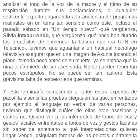
analizar el tono de la voz de la madre y el ritmo de su
respiración durante sus declaraciones, a cualquier
sedicente experto engañando a la audiencia de programas
matinales en un tema tan sensible como éste. Incluso el
pasado sábado en “Un tiempo nuevo” -qué vergüenza,
Silvia Intxaurrondo
, qué vergüenza; qué poco han durado
los propósitos de enmendar la basura que era UTN en
Telecinco-, tuvimos que aguantar a un habitual necrófago
televisivo asegurar que en una imagen de Asunta tocando el
piano -tomada poco antes de su muerte- ya se notaba que la
niña tenía miedo de ser asesinada. No se pueden tener tan
pocos escrúpulos. No se puede ser tan rastrero. Esta
gravísima falta de respeto tiene que terminar.
Y esto terminaría sometiendo a todos estos expertos de
pacotilla a sencillas pruebas ciegas en las que, enfrentados
por ejemplo al lenguaje no verbal de varias personas,
tuvieran que distinguir cuáles de ellas eran asesinas y
cuáles no. Quiero ver a los intérpretes de tonos de voz y
gestos faciales enfrentarse a tonos de voz y gestos faciales
sin saber de antemano a qué interpretaciones quieren
llegar. Venga, psiquiatra forense de las pelotas, ciérrame la