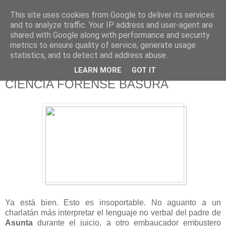
This site uses cookies from Google to deliver its services
625 RANAS
and to analyze traffic. Your IP address and user-agent are
shared with Google along with performance and security
metrics to ensure quality of service, generate usage
LA TELEVISIÓN DESDE EL PUNTO DE VISTA BATRACIO
statistics, and to detect and address abuse.
LEARN MORE
GOT IT
6/10/15
CIENCIA FORENSE BASURA
Ya está bien. Esto es insoportable. No aguanto a un
charlatán más interpretar el lenguaje no verbal del padre de
Asunta
durante el juicio, a otro embaucador embustero