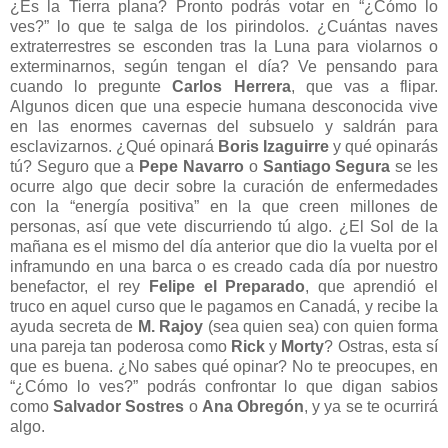
¿Es la Tierra plana? Pronto podrás votar en “¿Cómo lo
ves?” lo que te salga de los pirindolos. ¿Cuántas naves
extraterrestres se esconden tras la Luna para violarnos o
exterminarnos, según tengan el día? Ve pensando para
cuando lo pregunte
Carlos Herrera
, que vas a flipar.
Algunos dicen que una especie humana desconocida vive
en las enormes cavernas del subsuelo y saldrán para
esclavizarnos. ¿Qué opinará
Boris Izaguirre
y qué opinarás
tú? Seguro que a
Pepe Navarro
o
Santiago Segura
se les
ocurre algo que decir sobre la curación de enfermedades
con la “energía positiva” en la que creen millones de
personas, así que vete discurriendo tú algo. ¿El Sol de la
mañana es el mismo del día anterior que dio la vuelta por el
inframundo en una barca o es creado cada día por nuestro
benefactor, el rey
Felipe
el Preparado
, que aprendió el
truco en aquel curso que le pagamos en Canadá, y recibe la
ayuda secreta de
M. Rajoy
(sea quien sea) con quien forma
una pareja tan poderosa como
Rick
y
Morty
? Ostras, esta sí
que es buena. ¿No sabes qué opinar? No te preocupes, en
“¿Cómo lo ves?” podrás confrontar lo que digan sabios
como
Salvador Sostres
o
Ana Obregón
, y ya se te ocurrirá
algo.