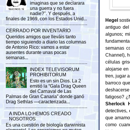
imaginas que se declarara
una guerra y no fuera
nadie?". Y después, a
finales de 1969, con los Estados Unid...
Hegel
sosti
antiguo de
CERRADO POR INVENTARIO
algunos; mi
Queridos amigos que lleváis tanto
fundamenta
tiempo siguiendo a diario las columnas
de Antonio Rico: vamos a estar
semanas c
ausentes durante unas pocas
Channel), h
semanas...
células gri
alojarse en 
INDEX TELEVISORUM
PROHIBITORUM
tren, jugar
Esto es un sin Dios. La 2
barroco qu
emitió la “Gala Drag Queen
deshacerse 
del Carnaval de Las
fatigoso? 
Palmas de Gran Canaria” donde ganó
Drag Sethlas —caracterizada...
Sherlock 
detectives,
A INDA LO HEMOS CREADO
que amamos 
NOSOTROS
como cuand
Es una cuestión de biología darwinista