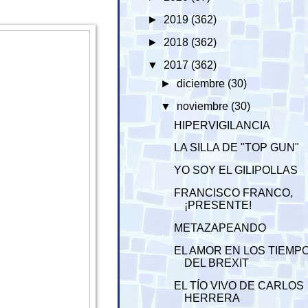
►
2019
(362)
►
2018
(362)
▼
2017
(362)
►
diciembre
(30)
▼
noviembre
(30)
HIPERVIGILANCIA
LA SILLA DE "TOP GUN"
YO SOY EL GILIPOLLAS
FRANCISCO FRANCO,
¡PRESENTE!
METAZAPEANDO
EL AMOR EN LOS TIEMP
DEL BREXIT
EL TÍO VIVO DE CARLOS
HERRERA