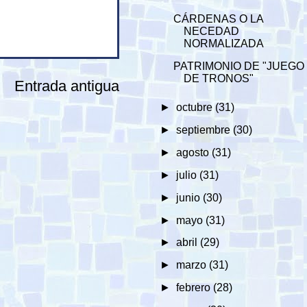
CÁRDENAS O LA
NECEDAD
NORMALIZADA
PATRIMONIO DE "JUEGO
DE TRONOS"
Entrada antigua
►
octubre
(31)
►
septiembre
(30)
►
agosto
(31)
►
julio
(31)
►
junio
(30)
►
mayo
(31)
►
abril
(29)
►
marzo
(31)
►
febrero
(28)