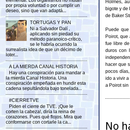
elemental. Los organismos no mutan
Holmes, aun
por propia voluntad o por cumplir un
bigote y de
deseo, sino que van adaptá...
de Baker St
TORTUGAS Y PAN
Ni a Salvador Dalí ,
Puede que 
aplicando sin piedad su
Poirot, que
método paranoico-crítico,
fue libre d
se le habría ocurrido la
surrealista idea de que un décimo de
duros con l
loter...
independent
hacer que s
A LA MIERDA CANAL HISTORIA
pocos días
Hay una conspiración para mandar a
ido a vivir 
la mierda Canal Historia. Una
conspiración empeñada en hundir esta
a Poirot si
cadena sepultándola bajo tonelada...
#CIERRETVE
Piden el cierre de TVE. ¡Que le
corten la cabeza!, diría la reina de
corazones. Pues qué flojos. Mira que
conformarse con cortarle la ca...
No h