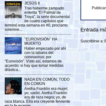
JESÚS II
Publicar
Tras haberme zampado
enterita “El Palmar de
Troya”, la serie documental
de cuatro capítulos que
terminó esta semana en #0, proclamo
Entrada má
solemne...
"EUROVISIÓN" HA
Suscribirse a:
MUERTO
Haber empezado por ahí
con la tabarra del
coronavirus: por
“Eurovisón”. Visto así, estamos de
acuerdo: si hay que tomar medidas
drástica...
NADA EN COMÚN, TODO
EN COMÚN
Aretha Franklin era mujer;
yo, varón. Aretha Franklin
era de raza negra; yo, de
raza blanca. Ella era creyente ferviente
en la fe evange...