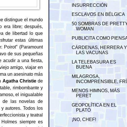
INSURRECCIÓN
ESCLAVOS EN BÉLGICA
que distingue el mundo
50 SOMBRAS DE PRETT
era libre; después,
WOMAN
ea de libertad lo que
PUBLICITA COMO PIENS
rutar estas últimas
e: Poirot” (Paramount
CÁRDENAS, HERRERA 
LAS VACUNAS
clavo de sus pequeñas
 acudir a una fiesta,
LA TELEBASURA ES
viejo amigo, viajar en
BUENA
cima un asesinato más
MILAGROSA,
an
Agatha Christie
de
INCOMPRENSIBLE, FR
table, rimbombante y
MENOS HIMNOS, MÁS
amoso, el inigualable
PERET
s de las novelas de
GEOPOLÍTICA EN EL
 y autores. Todos los
PLATÓ
feccionista y teatral
¡NO, CHEF!
”. Holmes siempre es