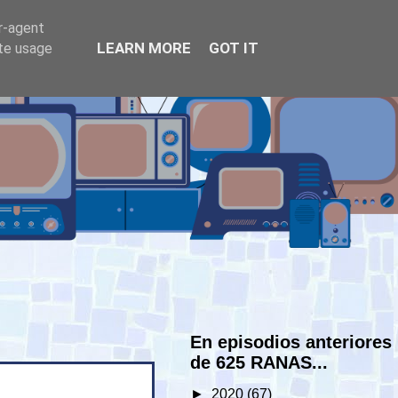
er-agent
LEARN MORE
GOT IT
ate usage
En episodios anteriores
de 625 RANAS...
►
2020
(67)