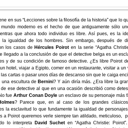
ene en sus “Lecciones sobre la filosofía de la historia” que lo 
l mundo moderno es el hecho de que antiguamente sólo uno 
entras que ahora todo individuo es libre. Así pues, es la id
 la igualdad de los hombres. Sin embargo, después de disf
on los casos de
Hércules Poirot
en la serie “Agatha Christi
e llegado a la conclusión de que el detective belga es un es
ses y de su condición de famoso detective. ¿Es libre Poirot de
un hotel, viajar a Egipto, comer en un restaurante, visitar a un 
 a las cartas o pasar unos días de descanso sin que le caiga en
e una escultura de
Bernini
? Y aún diría más. ¿Era libre la gr
de ese detective al que en una ocasión describió como detes
¿No fue
Arthur Conan Doyle
un esclavo de su personaje más f
Holmes
? Parece que, en al caso de los grandes clásico
 es la esclavitud lo que fundamente la igualdad de personajes
a Poirot queremos verle siempre tan atildado, meticuloso, per
o lo interpreta
David Suchet
en “Agatha Christie: Poirot