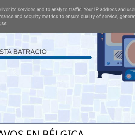
iver its services and to analyze traffic. Your IP address and us
mance and security metrics to ensure quality of service, gener
use.
ISTA BATRACIO
AVOS EN BÉLGICA