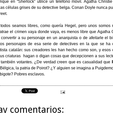
que en “Sherlock” utilice un teléfono móvil. Agatha Christi
 las células grises de su detective belga. Conan Doyle nunca p
reet.
todos seamos libres, como quería Hegel, pero unos somos m
 atrae el crimen vaya donde vaya, es menos libre que Agatha 
e convertir a su personaje en un anarquista o de afeitarle el 
os personajes de esa serie de detectives en la que se ha c
ista catalán: sus creadores les han hecho como son, y esos
us criaturas hagan o digan cosas que decepcionen a sus lect
, también votantes. ¿De verdad creen que es casualidad que
a Bélgica, la patria de Poirot? ¿Y alguien se imagina a Puigdem
n bigote? Pobres esclavos.
ay comentarios: