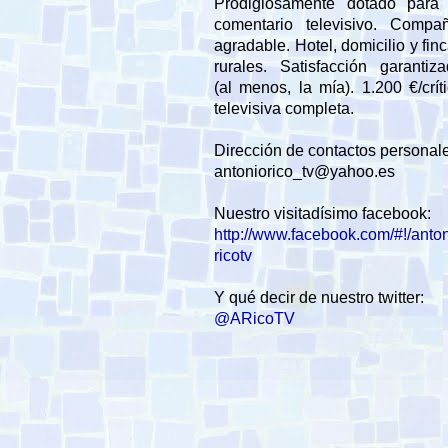
Prodigiosamente dotado para 
comentario televisivo. Compañ
agradable. Hotel, domicilio y fin
rurales. Satisfacción garantiz
(al menos, la mía). 1.200 €/crít
televisiva completa.
Dirección de contactos personal
antoniorico_tv@yahoo.es
Nuestro visitadísimo facebook:
http://www.facebook.com/#!/anto
ricotv
Y qué decir de nuestro twitter:
@ARicoTV