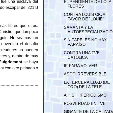
e fue una esclava del
EL PENDIENTE DE LOLA
FLORES
udo escapar del 221 B
CONTRA LOUIS CK, A
FAVOR DE "LOUIE"
ás libres que otros.
SAMANTA Y LA
Christie, que tampoco
AUTOESPECIALIZACI
bigote. No seamos tan
SIN PAPELES NO HAY
onvertido el desafío
PARAÍSO
 creadores no pueden
CONTRA UNA TVE
ores y, dentro de muy
CATÓLICA
Puigdemont
se haya
IR PARA VOLVER
ont con otro peinado o
ASCO IRREVERSIBLE
LA TERCERA EDAD (DE
ORO) DE LA TELE
AH, SÍ... ¡PERIODISMO!
POSVERDAD EN TVE
GIGANTE DE LA CALZAD