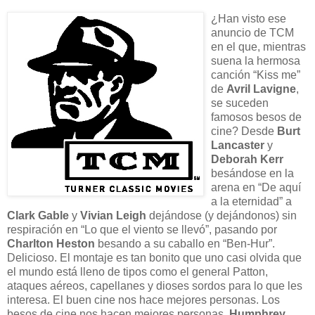
¿Han visto ese
anuncio de TCM
en el que, mientras
suena la hermosa
canción “Kiss me”
de
Avril Lavigne
,
se suceden
famosos besos de
cine? Desde
Burt
Lancaster
y
Deborah Kerr
besándose en la
arena en “De aquí
a la eternidad” a
Clark Gable
y
Vivian Leigh
dejándose (y dejándonos) sin
respiración en “Lo que el viento se llevó”, pasando por
Charlton Heston
besando a su caballo en “Ben-Hur”.
Delicioso. El montaje es tan bonito que uno casi olvida que
el mundo está lleno de tipos como el general Patton,
ataques aéreos, capellanes y dioses sordos para lo que les
interesa. El buen cine nos hace mejores personas. Los
besos de cine nos hacen mejores personas.
Humphrey