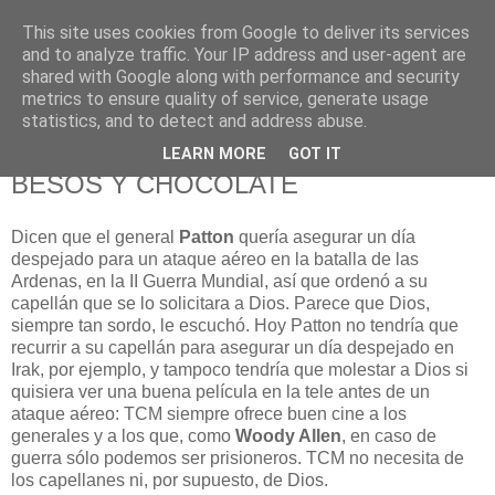
This site uses cookies from Google to deliver its services
625 RANAS
and to analyze traffic. Your IP address and user-agent are
shared with Google along with performance and security
metrics to ensure quality of service, generate usage
LA TELEVISIÓN DESDE EL PUNTO DE VISTA BATRACIO
statistics, and to detect and address abuse.
LEARN MORE
GOT IT
24/8/09
BESOS Y CHOCOLATE
Dicen que el general
Patton
quería asegurar un día
despejado para un ataque aéreo en la batalla de las
Ardenas, en la II Guerra Mundial, así que ordenó a su
capellán que se lo solicitara a Dios. Parece que Dios,
siempre tan sordo, le escuchó. Hoy Patton no tendría que
recurrir a su capellán para asegurar un día despejado en
Irak, por ejemplo, y tampoco tendría que molestar a Dios si
quisiera ver una buena película en la tele antes de un
ataque aéreo: TCM siempre ofrece buen cine a los
generales y a los que, como
Woody Allen
, en caso de
guerra sólo podemos ser prisioneros. TCM no necesita de
los capellanes ni, por supuesto, de Dios.