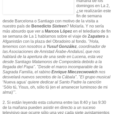
mañana de los
domingos en La 2,
¿se realizarán este
fin de semana
desde Barcelona o Santiago con motivo de la visita a
nuestro país de
Benedicto
Sixteen
? Molaría. Y no sería
más absurdo que ver a
Marcos López
en el telediario de fin
se semana de La 1 hablarnos sobre el viaje de
Zapatero
a
Afganistán con la plaza del Obradoiro al fondo.
"Hola,
tenemos con nosotros a
Yusuf González
, coordinador de
las Asociaciones de Amistad Árabe-Andalusí, que nos
hablará de la apertura de una sede en Lucena, esta vez
desde Santiago Matamoros de Compostela debido a la
llegada del Papa"
.
"Desde el marco incomparable de la
Sagrada Familia, el rabino
Enrique Mieczecwowich
nos
desvelará nuevos secretos de la Cábala"
.
"El grupo musical
‘Nueva agua’
quiere dedicar al Santo Padre la canción
‘Sólo tú, Yisus, oh, sólo tú (en el amanecer luminoso de mi
alma)’
"
.
2. Si están leyendo esta columna entre las 8:40 y las 9:30
de la mañana pueden asistir en directo a un suceso
televisivo que ocurre sólo una vez cada siete avistamientos