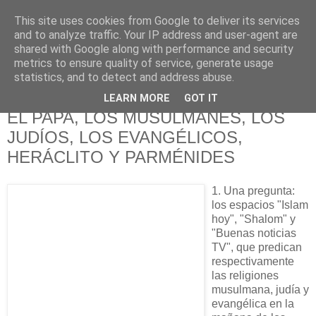
This site uses cookies from Google to deliver its services
625 RANAS
and to analyze traffic. Your IP address and user-agent are
shared with Google along with performance and security
metrics to ensure quality of service, generate usage
LA TELEVISIÓN DESDE EL PUNTO DE VISTA BATRACIO
statistics, and to detect and address abuse.
LEARN MORE
GOT IT
7/11/10
EL PAPA, LOS MUSULMANES, LOS
JUDÍOS, LOS EVANGÉLICOS,
HERÁCLITO Y PARMÉNIDES
1. Una pregunta:
los espacios "Islam
hoy", "Shalom" y
"Buenas noticias
TV", que predican
respectivamente
las religiones
musulmana, judía y
evangélica en la