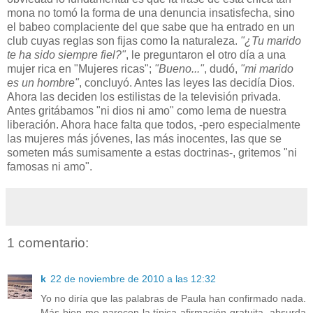
mona no tomó la forma de una denuncia insatisfecha, sino
el babeo complaciente del que sabe que ha entrado en un
club cuyas reglas son fijas como la naturaleza.
"¿Tu marido
te ha sido siempre fiel?"
, le preguntaron el otro día a una
mujer rica en "Mujeres ricas";
"Bueno..."
, dudó,
"mi marido
es un hombre"
, concluyó. Antes las leyes las decidía Dios.
Ahora las deciden los estilistas de la televisión privada.
Antes gritábamos "ni dios ni amo" como lema de nuestra
liberación. Ahora hace falta que todos, -pero especialmente
las mujeres más jóvenes, las más inocentes, las que se
someten más sumisamente a estas doctrinas-, gritemos "ni
famosas ni amo".
1 comentario:
k
22 de noviembre de 2010 a las 12:32
Yo no diría que las palabras de Paula han confirmado nada.
Más bien me parecen la típica afirmación gratuita, absurda