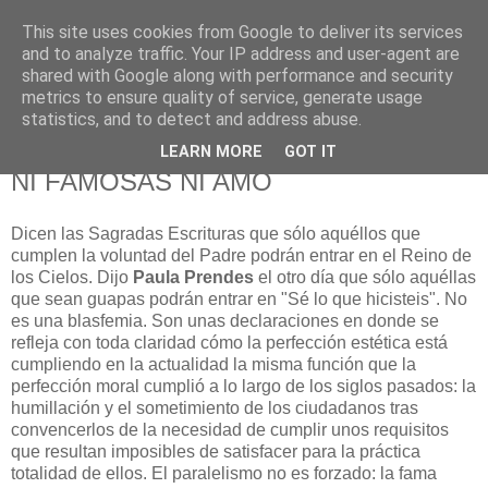
This site uses cookies from Google to deliver its services
625 RANAS
and to analyze traffic. Your IP address and user-agent are
shared with Google along with performance and security
metrics to ensure quality of service, generate usage
LA TELEVISIÓN DESDE EL PUNTO DE VISTA BATRACIO
statistics, and to detect and address abuse.
LEARN MORE
GOT IT
22/11/10
NI FAMOSAS NI AMO
Dicen las Sagradas Escrituras que sólo aquéllos que
cumplen la voluntad del Padre podrán entrar en el Reino de
los Cielos. Dijo
Paula Prendes
el otro día que sólo aquéllas
que sean guapas podrán entrar en "Sé lo que hicisteis". No
es una blasfemia. Son unas declaraciones en donde se
refleja con toda claridad cómo la perfección estética está
cumpliendo en la actualidad la misma función que la
perfección moral cumplió a lo largo de los siglos pasados: la
humillación y el sometimiento de los ciudadanos tras
convencerlos de la necesidad de cumplir unos requisitos
que resultan imposibles de satisfacer para la práctica
totalidad de ellos. El paralelismo no es forzado: la fama