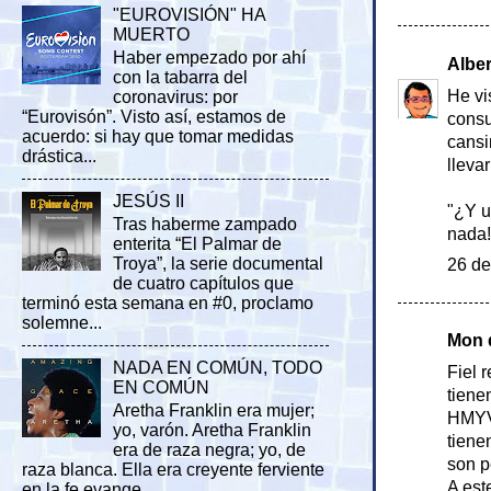
"EUROVISIÓN" HA
MUERTO
Haber empezado por ahí
Albe
con la tabarra del
He vi
coronavirus: por
“Eurovisón”. Visto así, estamos de
consu
acuerdo: si hay que tomar medidas
cansi
drástica...
lleva
JESÚS II
"¿Y u
Tras haberme zampado
nada!
enterita “El Palmar de
Troya”, la serie documental
26 de
de cuatro capítulos que
terminó esta semana en #0, proclamo
solemne...
Mon d
NADA EN COMÚN, TODO
Fiel 
EN COMÚN
tiene
Aretha Franklin era mujer;
HMYV 
yo, varón. Aretha Franklin
tiene
era de raza negra; yo, de
son p
raza blanca. Ella era creyente ferviente
A est
en la fe evange...