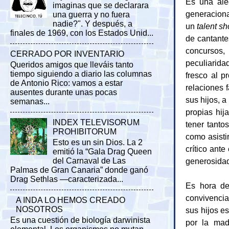
Es una aleg
imaginas que se declarara
generaciona
una guerra y no fuera
nadie?". Y después, a
un
talent s
finales de 1969, con los Estados Unid...
de cantante
concursos,
CERRADO POR INVENTARIO
peculiarid
Queridos amigos que lleváis tanto
tiempo siguiendo a diario las columnas
fresco al p
de Antonio Rico: vamos a estar
relaciones 
ausentes durante unas pocas
sus hijos, 
semanas...
propias hij
INDEX TELEVISORUM
tener tanto
PROHIBITORUM
como asisti
Esto es un sin Dios. La 2
crítico ant
emitió la “Gala Drag Queen
generosida
del Carnaval de Las
Palmas de Gran Canaria” donde ganó
Drag Sethlas —caracterizada...
Es hora de
convivencia
A INDA LO HEMOS CREADO
NOSOTROS
sus hijos e
Es una cuestión de biología darwinista
por la mad