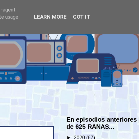
er-agent
LEARN MORE
GOT IT
ate usage
En episodios anteriores
de 625 RANAS...
►
2020
(67)