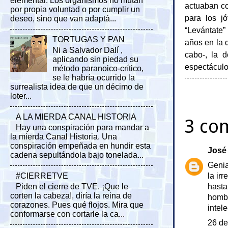
elemental. Los organismos no mutan
actuaban co
por propia voluntad o por cumplir un
para los j
deseo, sino que van adaptá...
“Levántate”
TORTUGAS Y PAN
años en la d
Ni a Salvador Dalí ,
cabo-, la d
aplicando sin piedad su
espectáculo
método paranoico-crítico,
se le habría ocurrido la
surrealista idea de que un décimo de
loter...
A LA MIERDA CANAL HISTORIA
3 co
Hay una conspiración para mandar a
la mierda Canal Historia. Una
conspiración empeñada en hundir esta
José
cadena sepultándola bajo tonelada...
Genia
#CIERRETVE
la ir
Piden el cierre de TVE. ¡Que le
hasta
corten la cabeza!, diría la reina de
hombr
corazones. Pues qué flojos. Mira que
intele
conformarse con cortarle la ca...
26 de