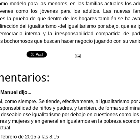
mo modelo para las menores, en las familias actuales los ad
óvenes como los jóvenes para los adultos. Las nuevas fami
 es la prueba de que dentro de los hogares también se ha av
irección del igualitarismo -del igualitarismo por abajo, que es ig
emocracia interna y la irresponsabilidad compartida de pad
s bochornosos que buscan hacer negocio jugando con su vanid
mentarios:
 Manuel
dijo...
l, como siempre. Se tiende, efectivamente, al igualitarismo por
responsabilidad de niños y padres, y tambien, de forma sublimina
 deseable ese igualitarismo por debajo en cuestiones como los 
es y mujeres y en general en igualarnos en la pobreza económ
ctual.
 febrero de 2015 a las 8:15