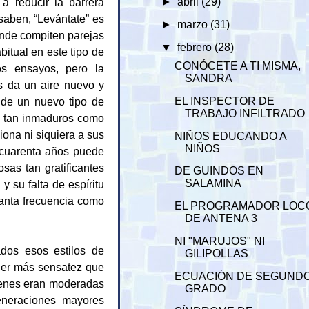
a reducir la barrera
►
abril
(29)
aben, “Levántate” es
►
marzo
(31)
nde compiten parejas
▼
febrero
(28)
bitual en este tipo de
CONÓCETE A TI MISMA,
os ensayos, pero la
SANDRA
s da un aire nuevo y
 de un nuevo tipo de
EL INSPECTOR DE
TRABAJO INFILTRADO
es tan inmaduros como
iona ni siquiera a sus
NIÑOS EDUCANDO A
NIÑOS
 cuarenta años puede
sas tan gratificantes
DE GUINDOS EN
SALAMINA
 su falta de espíritu
tanta frecuencia como
EL PROGRAMADOR LOC
DE ANTENA 3
NI "MARUJOS" NI
dos esos estilos de
GILIPOLLAS
ener más sensatez que
ECUACIÓN DE SEGUND
óvenes eran moderadas
GRADO
neraciones mayores