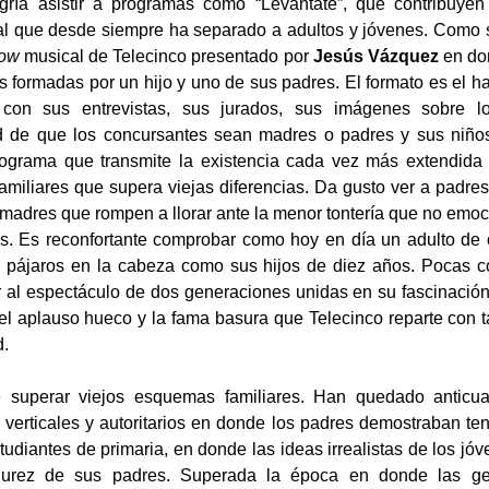
ría asistir a programas como “Levántate”, que contribuyen 
l que desde siempre ha separado a adultos y jóvenes. Como s
how
musical de Telecinco presentado por
Jesús Vázquez
en do
s formadas por un hijo y uno de sus padres. El formato es el ha
 con sus entrevistas, sus jurados, sus imágenes sobre l
ad de que los concursantes sean madres o padres y sus niño
rograma que transmite la existencia cada vez más extendida
familiares que supera viejas diferencias. Da gusto ver a padr
a madres que rompen a llorar ante la menor tontería que no emoc
as. Es reconfortante comprobar como hoy en día un adulto de
s pájaros en la cabeza como sus hijos de diez años. Pocas co
r al espectáculo de dos generaciones unidas en su fascinación y
e el aplauso hueco y la fama basura que Telecinco reparte con 
d.
 superar viejos esquemas familiares. Han quedado anticua
 verticales y autoritarios en donde los padres demostraban t
studiantes de primaria, en donde las ideas irrealistas de los j
urez de sus padres. Superada la época en donde las ge