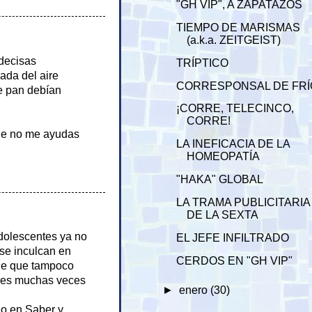
"GH VIP", A ZAPATAZOS
TIEMPO DE MARISMAS
(a.k.a. ZEITGEIST)
ndecisas
TRÍPTICO
ada del aire
CORRESPONSAL DE FRÍ
de pan debían
¡CORRE, TELECINCO,
CORRE!
ue no me ayudas
LA INEFICACIA DE LA
HOMEOPATÍA
"HAKA" GLOBAL
LA TRAMA PUBLICITARIA
DE LA SEXTA
adolescentes ya no
EL JEFE INFILTRADO
 se inculcan en
CERDOS EN "GH VIP"
 de que tampoco
adres muchas veces
►
enero
(30)
o en Saber y