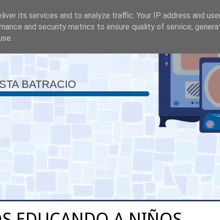
iver its services and to analyze traffic. Your IP address and us
mance and security metrics to ensure quality of service, gener
use.
ISTA BATRACIO
S EDUCANDO A NIÑOS