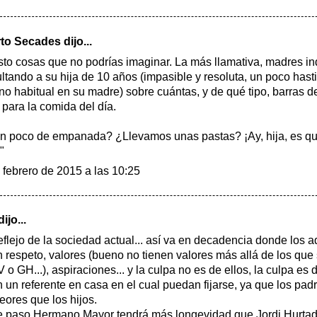
rto Secades
dijo...
sto cosas que no podrías imaginar. La más llamativa, madres i
ltando a su hija de 10 años (impasible y resoluta, un poco hasti
no habitual en su madre) sobre cuántas, y de qué tipo, barras 
r para la comida del día.
n poco de empanada? ¿Llevamos unas pastas? ¡Ay, hija, es q
"
 febrero de 2015 a las 10:25
ijo...
reflejo de la sociedad actual... así va en decadencia donde los 
n respeto, valores (bueno no tienen valores más allá de los que
o GH...), aspiraciones... y la culpa no es de ellos, la culpa es
n un referente en casa en el cual puedan fijarse, ya que los p
eores que los hijos.
e paso Hermano Mayor tendrá más longevidad que Jordi Hurtad