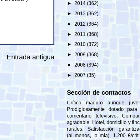
►
2014
(362)
►
2013
(362)
►
2012
(364)
►
2011
(368)
►
2010
(372)
►
2009
(368)
Entrada antigua
►
2008
(394)
►
2007
(35)
Sección de contactos
Crítico maduro aunque juveni
Prodigiosamente dotado para 
comentario televisivo. Compañ
agradable. Hotel, domicilio y fin
rurales. Satisfacción garantiz
(al menos, la mía). 1.200 €/crít