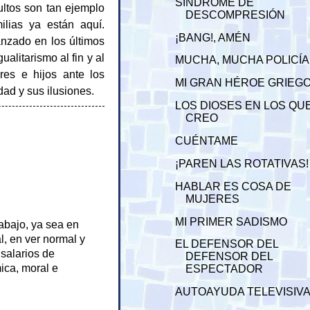
SÍNDROME DE
ultos son tan ejemplo
DESCOMPRESIÓN
lias ya están aquí.
¡BANG!, AMÉN
anzado en los últimos
ualitarismo al fin y al
MUCHA, MUCHA POLICÍA
res e hijos ante los
MI GRAN HÉROE GRIEG
ad y sus ilusiones.
LOS DIOSES EN LOS QU
CREO
CUÉNTAME
¡PAREN LAS ROTATIVAS!
HABLAR ES COSA DE
MUJERES
MI PRIMER SADISMO
 abajo, ya sea en
l, en ver normal y
EL DEFENSOR DEL
salarios de
DEFENSOR DEL
ica, moral e
ESPECTADOR
AUTOAYUDA TELEVISIV