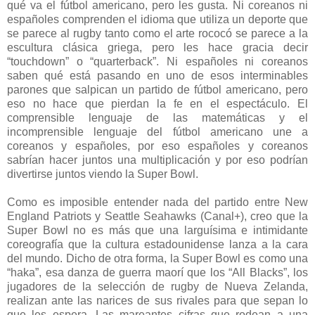
qué va el fútbol americano, pero les gusta. Ni coreanos ni
españoles comprenden el idioma que utiliza un deporte que
se parece al rugby tanto como el arte rococó se parece a la
escultura clásica griega, pero les hace gracia decir
“touchdown” o “quarterback”. Ni españoles ni coreanos
saben qué está pasando en uno de esos interminables
parones que salpican un partido de fútbol americano, pero
eso no hace que pierdan la fe en el espectáculo. El
comprensible lenguaje de las matemáticas y el
incomprensible lenguaje del fútbol americano une a
coreanos y españoles, por eso españoles y coreanos
sabrían hacer juntos una multiplicación y por eso podrían
divertirse juntos viendo la Super Bowl.
Como es imposible entender nada del partido entre New
England Patriots y Seattle Seahawks (Canal+), creo que la
Super Bowl no es más que una larguísima e intimidante
coreografía que la cultura estadounidense lanza a la cara
del mundo. Dicho de otra forma, la Super Bowl es como una
“haka”, esa danza de guerra maorí que los “All Blacks”, los
jugadores de la selección de rugby de Nueva Zelanda,
realizan ante las narices de sus rivales para que sepan lo
que les espera. Las mareantes cifras que rodean a una