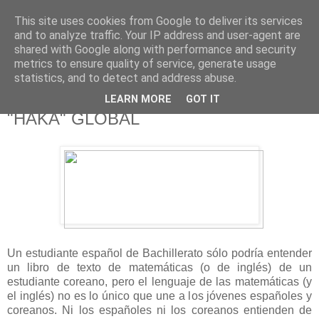
This site uses cookies from Google to deliver its services
625 RANAS
and to analyze traffic. Your IP address and user-agent are
shared with Google along with performance and security
metrics to ensure quality of service, generate usage
LA TELEVISIÓN DESDE EL PUNTO DE VISTA BATRACIO
statistics, and to detect and address abuse.
LEARN MORE
GOT IT
4/2/15
"HAKA" GLOBAL
Un estudiante español de Bachillerato sólo podría entender
un libro de texto de matemáticas (o de inglés) de un
estudiante coreano, pero el lenguaje de las matemáticas (y
el inglés) no es lo único que une a los jóvenes españoles y
coreanos. Ni los españoles ni los coreanos entienden de