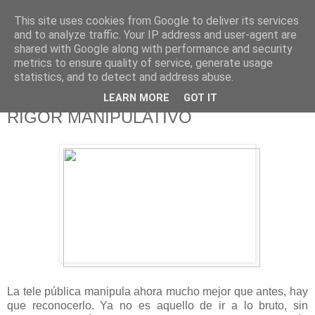
This site uses cookies from Google to deliver its services
625 RANAS
and to analyze traffic. Your IP address and user-agent are
shared with Google along with performance and security
metrics to ensure quality of service, generate usage
LA TELEVISIÓN DESDE EL PUNTO DE VISTA BATRACIO
statistics, and to detect and address abuse.
LEARN MORE
GOT IT
6/3/15
RIGOR MANIPULATIVO
La tele pública manipula ahora mucho mejor que antes, hay
que reconocerlo. Ya no es aquello de ir a lo bruto, sin