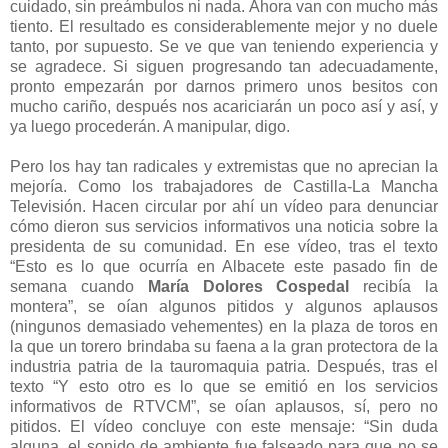
cuidado, sin preámbulos ni nada. Ahora van con mucho más
tiento. El resultado es considerablemente mejor y no duele
tanto, por supuesto. Se ve que van teniendo experiencia y
se agradece. Si siguen progresando tan adecuadamente,
pronto empezarán por darnos primero unos besitos con
mucho cariño, después nos acariciarán un poco así y así, y
ya luego procederán. A manipular, digo.
Pero los hay tan radicales y extremistas que no aprecian la
mejoría. Como los trabajadores de Castilla-La Mancha
Televisión. Hacen circular por ahí un vídeo para denunciar
cómo dieron sus servicios informativos una noticia sobre la
presidenta de su comunidad. En ese vídeo, tras el texto
“Esto es lo que ocurría en Albacete este pasado fin de
semana cuando
María Dolores Cospedal
recibía la
montera”, se oían algunos pitidos y algunos aplausos
(ningunos demasiado vehementes) en la plaza de toros en
la que un torero brindaba su faena a la gran protectora de la
industria patria de la tauromaquia patria. Después, tras el
texto “Y esto otro es lo que se emitió en los servicios
informativos de RTVCM”, se oían aplausos, sí, pero no
pitidos. El vídeo concluye con este mensaje: “Sin duda
alguna, el sonido de ambiente fue falseado para que no se