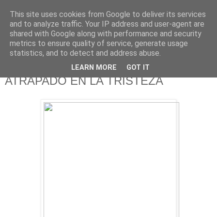
This site uses cookies from Google to deliver its services
625 RANAS
and to analyze traffic. Your IP address and user-agent are
shared with Google along with performance and security
metrics to ensure quality of service, generate usage
LA TELEVISIÓN DESDE EL PUNTO DE VISTA BATRACIO
statistics, and to detect and address abuse.
LEARN MORE
GOT IT
15/7/15
ATRAPADO EN LA TRISTEZA