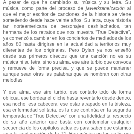
A pesar de que ha cambiado su música y su letra. Su
música, como parte del proceso de
javierkraheización
al
que el mejor escritor de canciones de la historia se viene
sometiendo desde hace veinte años. Su letra, cuya historia
tan norteamericana de personajes deshilachados, tan
hermana de los retratos que nos muestra “True Detective”,
ya comenzó a cambiar en los conciertos de mediados de los
años 80 hasta dirigirse en la actualidad a territorios muy
diferentes de los originales. Pero Dylan ya nos enseñó
desde sus primeros directos que una canción no es su
música ni su letra, sino su alma, ese aire turbio que convoca
y remueve de forma precisa, y que se puede mantener
aunque sean otras las palabras que se nombran con otras
melodías.
Y ese alma, ese aire turbio, ese contarlo todo de forma
oblicua, ese bordear el cliché hasta reventarlo desde dentro,
esa noche, esa cabecera, ese estar atrapado en la tristeza,
esa enfermedad solitaria, es la que continúa en la segunda
temporada de “True Detective” con una fidelidad tal respecto
de su año anterior que basta con contemplar cualquier
secuencia de los capítulos actuales para saber que estamos
ante la continuación de la T1. Hay música en los cafés por