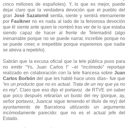
cinco millones de españoles). Y, lo que es mejor, puede
dejar claro que la verdadera devoción que el pueblo del
gran
José Sazatornil
sentía, siente y sentirá eternamente
por
Faulkner
no es nada al lado de la fervorosa devoción
que él siente ante quien le nombró tras ver de lo que estaba
siendo capaz de hacer al frente de Telemadrid (algo
inenarrable porque no se puede narrar, increíble porque no
se puede creer, e irrepetible porque esperemos que nadie
se atreva a repetirlo).
Sabrán que la excusa oficial que la tele pública puso para
no emitir “Yo, Juan Carlos I” –el “incómodo” reportaje
realizado en colaboración con la tele francesa sobre
Juan
Carlos Borbón
del que les hablé hace unos días– fue que
“es un producto que no es actual. Trata de un rey que ya no
es rey”
. Claro que eso dijo el portavoz de RTVE sin saber
que poco después retirarían un busto del rey (porque, ay,
señor portavoz, Juancar sigue teniendo el título de rey) del
ayuntamiento de Barcelona utilizando un argumento
incómodamente parecido: que no es el actual jefe del
Estado.