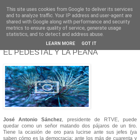
This site uses cookies from Google to deliver its services
625 RANAS
and to analyze traffic. Your IP address and user-agent are
shared with Google along with performance and security
metrics to ensure quality of service, generate usage
LA TELEVISIÓN DESDE EL PUNTO DE VISTA BATRACIO
statistics, and to detect and address abuse.
LEARN MORE
GOT IT
25/7/15
EL PEDESTAL Y LA PEANA
José Antonio Sánchez
, presidente de RTVE, puede
quedar como un señor matando dos pájaros de un tiro.
Tiene la ocasión de oro para lucirse ante sus jefes (ya
saben cómo es la democracia: ante los más de cuarenta y