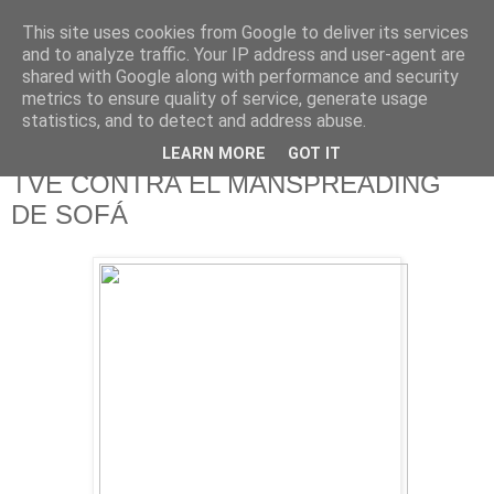
This site uses cookies from Google to deliver its services
625 RANAS
and to analyze traffic. Your IP address and user-agent are
shared with Google along with performance and security
metrics to ensure quality of service, generate usage
LA TELEVISIÓN DESDE EL PUNTO DE VISTA BATRACIO
statistics, and to detect and address abuse.
LEARN MORE
GOT IT
11/6/17
TVE CONTRA EL MANSPREADING
DE SOFÁ