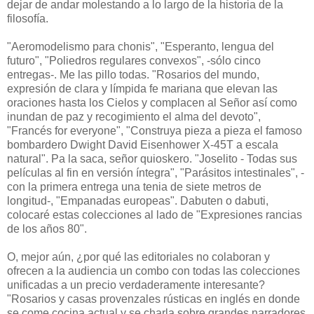
dejar de andar molestando a lo largo de la historia de la
filosofía.
"Aeromodelismo para chonis", "Esperanto, lengua del
futuro", "Poliedros regulares convexos", -sólo cinco
entregas-. Me las pillo todas. "Rosarios del mundo,
expresión de clara y límpida fe mariana que elevan las
oraciones hasta los Cielos y complacen al Señor así como
inundan de paz y recogimiento el alma del devoto",
"Francés for everyone", "Construya pieza a pieza el famoso
bombardero Dwight David Eisenhower X-45T a escala
natural". Pa la saca, señor quioskero. "Joselito - Todas sus
películas al fin en versión íntegra", "Parásitos intestinales", -
con la primera entrega una tenia de siete metros de
longitud-, "Empanadas europeas". Dabuten o dabuti,
colocaré estas colecciones al lado de "Expresiones rancias
de los años 80".
O, mejor aún, ¿por qué las editoriales no colaboran y
ofrecen a la audiencia un combo con todas las colecciones
unificadas a un precio verdaderamente interesante?
"Rosarios y casas provenzales rústicas en inglés en donde
se come cocina actual y se charla sobre grandes narradores