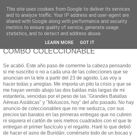
This site uses cookies from Google to deliver its services
625 RANAS
and to analyze traffic. Your IP address and user-agent are
shared with Google along with performance and security
metrics to ensure quality of service, generate usage
LA TELEVISIÓN DESDE EL PUNTO DE VISTA BATRACIO
statistics, and to detect and address abuse.
LEARN MORE
GOT IT
29/8/08
COMBO COLECCIONABLE
Se acabó. Este año paso de comerme la cabeza pensando
si me suscribo o no a cada una de las colecciones que se
anuncian en la tele a partir del 23 de agosto. Las voy a
hacer todas y arreglao. Me importa un pito la crisis y que se
me hayan venido abajo las dos baldas más largas de mi
estantería, vencidas por el peso de las "Grandes Batallas
Aéreas Asiáticas" y "Moluscos, hoy" del año pasado. No hay
anuncio de coleccionables que no me seduzca, con sus
precios tan baratos en las primeras entregas que no cubren
ni siquiera el cartón de seis metros cuadrados con el que te
entregan el primer fascículo y el regalito. Haré lo que debió
de hacer el asno de Buridán: comérselo todo de un bocao y