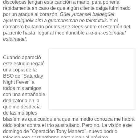
discotecas tengan esta canción a mano, para ponerla
rápidamente en caso de que algún cliente caiga fulminado
por un ataque al corazón.
Güel yucansei baidegüei
ayusmaiguolk aim a guomansman no taimtutolk
. Y el
camarero bailando por los Bee Gees sobre el esternón del
paciente hasta llegar al inconfundible
a-a-a-a-esteinalaif
esteinalaif
.
Cuando apareció
este estudio regalé
una copia de la
BSO de "Saturday
Night Fever" a
todos mis amigos
con una entrañable
dedicatoria en la
que me desdecía
de las múltiples
blasfemias que cualquiera que me medio conozca me habrá
oído soltar contra el trío australiano. Pero no. La visión este
domingo de "Operación Tony Manero", nuevo bodrio
telecinquero castingforme para elegir al próximo