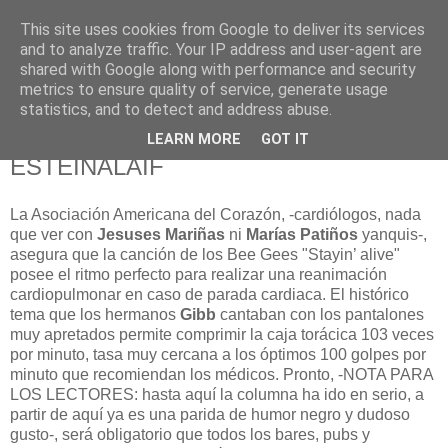
This site uses cookies from Google to deliver its services
625 RANAS
and to analyze traffic. Your IP address and user-agent are
shared with Google along with performance and security
metrics to ensure quality of service, generate usage
LA TELEVISIÓN DESDE EL PUNTO DE VISTA BATRACIO
statistics, and to detect and address abuse.
LEARN MORE
GOT IT
12/12/08
ESTEINALAIF
La Asociación Americana del Corazón, -cardiólogos, nada
que ver con
Jesuses Mariñas
ni
Marías Patiños
yanquis-,
asegura que la canción de los Bee Gees "Stayin’ alive"
posee el ritmo perfecto para realizar una reanimación
cardiopulmonar en caso de parada cardiaca. El histórico
tema que los hermanos
Gibb
cantaban con los pantalones
muy apretados permite comprimir la caja torácica 103 veces
por minuto, tasa muy cercana a los óptimos 100 golpes por
minuto que recomiendan los médicos. Pronto, -NOTA PARA
LOS LECTORES: hasta aquí la columna ha ido en serio, a
partir de aquí ya es una parida de humor negro y dudoso
gusto-, será obligatorio que todos los bares, pubs y