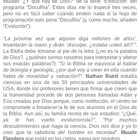
titulado “¿Y qué hay de Dios?” de la serie “Evolución” del
programa “Docufilia”. Estos días me lo tropecé tres veces,
pero no es fácil saber cuándo emiten nada si la hoja de
programación solo pone “Docufilia” (y, como mucho, añaden
“Evolución”).
“La próxima vez que alguien diga millones de años’,
levantarán la mano y dirán ‘disculpe, ¿estaba usted allí?’”
.
La Biblia
debe tomarse al pie de la letra (¿no es la palabra
de Dios?, ¿quiénes somos nosotros para interpretar y alterar
sus
exactas
palabras?):
“Si
la Biblia
se equivoca al hablar
de biología y geología, ¿por qué voy a creer en ella cuando
habla de moralidad y salvación?”
.
Nathan Baird
estudia
ciencias en una de las 50 principales universidades de
USA, donde los profesores tienen que firmar que creen que
la humanidad procede de dos personas llamadas Adán y
Eva creadas por Dios porque, como institución, el centro se
compromete a fortalecer la fe de sus alumnos en el Dios de
la Biblia.
Aun
así, su familia recela de sus estudios:
“¿Qué,
ya te has vuelto evolucionista?”
,
“Por muchos
descubrimientos que haga la ciencia, Dios nos dice y yo lo
creo que la sabiduría del hombre es necedad”
.
Maude
Flanders
que estás en los cielos, ruega por nosotros.