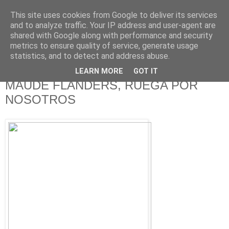
This site uses cookies from Google to deliver its services
625 RANAS
and to analyze traffic. Your IP address and user-agent are
shared with Google along with performance and security
metrics to ensure quality of service, generate usage
LA TELEVISIÓN DESDE EL PUNTO DE VISTA BATRACIO
statistics, and to detect and address abuse.
LEARN MORE
GOT IT
7/6/12
MAUDE FLANDERS, RUEGA POR
NOSOTROS