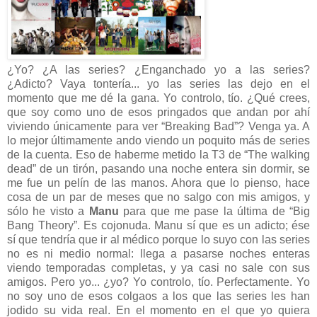
¿Yo? ¿A las series? ¿Enganchado yo a las series?
¿Adicto? Vaya tontería... yo las series las dejo en el
momento que me dé la gana. Yo controlo, tío. ¿Qué crees,
que soy como uno de esos pringados que andan por ahí
viviendo únicamente para ver “Breaking Bad”? Venga ya. A
lo mejor últimamente ando viendo un poquito más de series
de la cuenta. Eso de haberme metido la T3 de “The walking
dead” de un tirón, pasando una noche entera sin dormir, se
me fue un pelín de las manos. Ahora que lo pienso, hace
cosa de un par de meses que no salgo con mis amigos, y
sólo he visto a
Manu
para que me pase la última de “Big
Bang Theory”. Es cojonuda. Manu sí que es un adicto; ése
sí que tendría que ir al médico porque lo suyo con las series
no es ni medio normal: llega a pasarse noches enteras
viendo temporadas completas, y ya casi no sale con sus
amigos. Pero yo... ¿yo? Yo controlo, tío. Perfectamente. Yo
no soy uno de esos colgaos a los que las series les han
jodido su vida real. En el momento en el que yo quiera