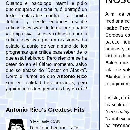
Cuando el psicólogo infantil le pidió
que dibujara a su familia, él entregó un
A mí, de v
texto implacable contra "La familia
medianame
Telerín", y desde entonces escribe
Isabel Prey
críticas televisivas de forma irrefrenable
y compulsiva. Tal es su obsesión por la
Córdova es 
crítica televisiva que, en ocasiones, ha
parece indi
estado a punto de ver alguno de los
amigos y mi
programas que critica para saber de lo
víctima de 
que está hablando. Pero siempre se ha
Falcó
, que
detenido en el último momento, salvo
vital de vo
que se tratase de "Doctor en Alaska".
Alaska
, o 
Corre el rumor de que
Antonio Rico
son en realidad tres personas, pero
recogimient
¿quién no es tres personas hoy en día?
Insisto, dar
masculina m
Antonio Rico's Greatest Hits
“personalit
“canal excl
YES, WE CAN
ha enseñad
Dijo John Lennon: "¿Te