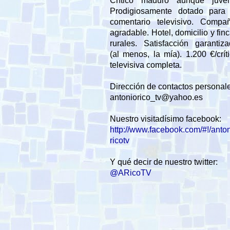
Crítico maduro aunque juveni
Prodigiosamente dotado para 
comentario televisivo. Compañ
agradable. Hotel, domicilio y fin
rurales. Satisfacción garantiz
(al menos, la mía). 1.200 €/crít
televisiva completa.
Dirección de contactos personal
antoniorico_tv@yahoo.es
Nuestro visitadísimo facebook:
http://www.facebook.com/#!/anto
ricotv
Y qué decir de nuestro twitter:
@ARicoTV