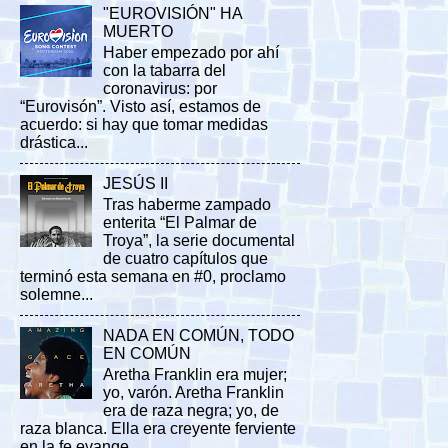
"EUROVISIÓN" HA
MUERTO
Haber empezado por ahí
con la tabarra del
coronavirus: por
“Eurovisón”. Visto así, estamos de
acuerdo: si hay que tomar medidas
drástica...
JESÚS II
Tras haberme zampado
enterita “El Palmar de
Troya”, la serie documental
de cuatro capítulos que
terminó esta semana en #0, proclamo
solemne...
NADA EN COMÚN, TODO
EN COMÚN
Aretha Franklin era mujer;
yo, varón. Aretha Franklin
era de raza negra; yo, de
raza blanca. Ella era creyente ferviente
en la fe evange...