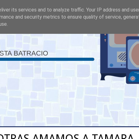
iver its services and to analyze traffic. Your IP address and us
mance and security metrics to ensure quality of service, gener
use.
ISTA BATRACIO
OTRAS AMAMOS A TAMARA