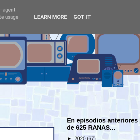
er-agent
LEARN MORE
GOT IT
ate usage
En episodios anteriores
de 625 RANAS...
►
2020
(67)