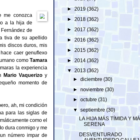
►
2019
(362)
ue me conozca
►
2018
(362)
 a la hija de
►
2017
(362)
y Fernández de
a tiva de su apellido
►
2016
(362)
mis discos duros, mis
►
2015
(362)
 hace caer genuflexo
r humano como
Tamara
►
2014
(362)
ámaras la experiencia
▼
2013
(362)
on
Mario Vaquerizo
y
►
diciembre
(30)
 pequeño momento de
►
noviembre
(30)
►
octubre
(31)
pero, ah, mi condición
▼
septiembre
(30)
na para las siglas de
LA HIJA MÁS TÍMIDA Y M
amáticamente como el
SERENA
ido dura conmigo y me
DESVENTURADO
 un número impar de