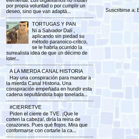
elemental. Los organismos no mutan
por propia voluntad o por cumplir un
Suscribirse a:
deseo, sino que van adaptá...
TORTUGAS Y PAN
Ni a Salvador Dalí ,
aplicando sin piedad su
método paranoico-crítico,
se le habría ocurrido la
surrealista idea de que un décimo de
loter...
A LA MIERDA CANAL HISTORIA
Hay una conspiración para mandar a
la mierda Canal Historia. Una
conspiración empeñada en hundir esta
cadena sepultándola bajo tonelada...
#CIERRETVE
Piden el cierre de TVE. ¡Que le
corten la cabeza!, diría la reina de
corazones. Pues qué flojos. Mira que
conformarse con cortarle la ca...