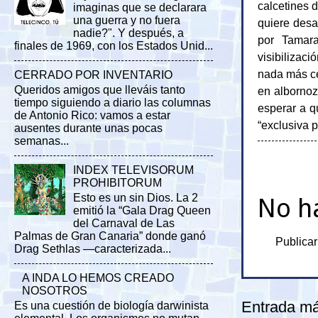
calcetines 
imaginas que se declarara
una guerra y no fuera
quiere desa
nadie?". Y después, a
por Tamara
finales de 1969, con los Estados Unid...
visibilizac
nada más c
CERRADO POR INVENTARIO
Queridos amigos que lleváis tanto
en albornoz
tiempo siguiendo a diario las columnas
esperar a q
de Antonio Rico: vamos a estar
“exclusiva p
ausentes durante unas pocas
semanas...
INDEX TELEVISORUM
PROHIBITORUM
Esto es un sin Dios. La 2
No h
emitió la “Gala Drag Queen
del Carnaval de Las
Palmas de Gran Canaria” donde ganó
Publicar
Drag Sethlas —caracterizada...
A INDA LO HEMOS CREADO
NOSOTROS
Entrada má
Es una cuestión de biología darwinista