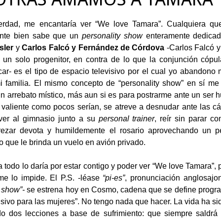
erdad, me encantaría ver “We love Tamara”. Cualquiera q
nte bien sabe que un
personality show
enteramente dedicado
sler
y
Carlos Falcó y Fernández de Córdova
-Carlos Falcó 
un solo progenitor, en contra de lo que la conjunción cópul
car- es el tipo de espacio televisivo por el cual yo abandono 
 familia. El mismo concepto de “personality show” en sí me
un arrebato místico, más aun si es para postrarme ante un se
, valiente como pocos serían, se atreve a desnudar ante las c
lver al gimnasio junto a su
personal trainer
, reír sin parar c
rezar devota y humildemente el rosario aprovechando un
o que le brinda un vuelo en avión privado.
ía todo lo daría por estar contigo y poder ver “We love Tamara”, 
e lo impide. El P.S. -léase
“pi-es”
, pronunciación anglosajo
y show”-
se estrena hoy en Cosmo, cadena que se define progr
usivo para las mujeres”. No tengo nada que hacer. La vida ha s
o dos lecciones a base de sufrimiento: que siempre saldrá