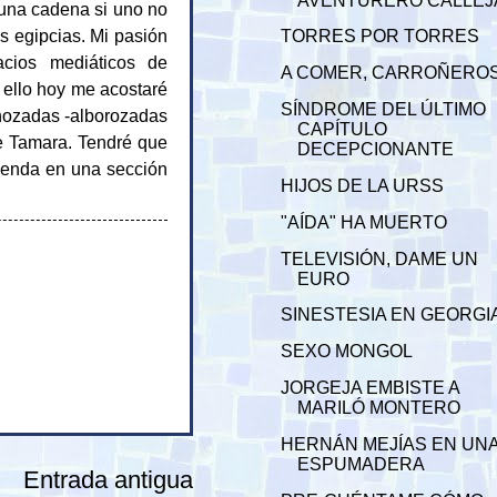
AVENTURERO CALLEJ
una cadena si uno no
s egipcias. Mi pasión
TORRES POR TORRES
cios mediáticos de
A COMER, CARROÑERO
 ello hoy me acostaré
SÍNDROME DEL ÚLTIMO
nozadas -alborozadas
CAPÍTULO
de Tamara. Tendré que
DECEPCIONANTE
venda en una sección
HIJOS DE LA URSS
"AÍDA" HA MUERTO
TELEVISIÓN, DAME UN
EURO
SINESTESIA EN GEORGI
SEXO MONGOL
JORGEJA EMBISTE A
MARILÓ MONTERO
HERNÁN MEJÍAS EN UN
ESPUMADERA
Entrada antigua