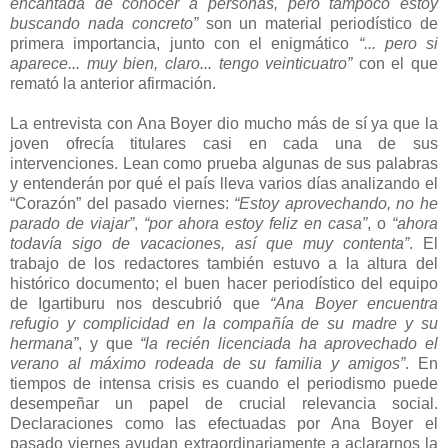
encantada de conocer a personas, pero tampoco estoy
buscando nada concreto”
son un material periodístico de
primera importancia, junto con el enigmático
“... pero si
aparece... muy bien, claro... tengo veinticuatro”
con el que
remató la anterior afirmación.
La entrevista con Ana Boyer dio mucho más de sí ya que la
joven ofrecía titulares casi en cada una de sus
intervenciones. Lean como prueba algunas de sus palabras
y entenderán por qué el país lleva varios días analizando el
“Corazón” del pasado viernes:
“Estoy aprovechando, no he
parado de viajar”
,
“por ahora estoy feliz en casa”
, o
“ahora
todavía sigo de vacaciones, así que muy contenta”
. El
trabajo de los redactores también estuvo a la altura del
histórico documento; el buen hacer periodístico del equipo
de Igartiburu nos descubrió que
“Ana Boyer encuentra
refugio y complicidad en la compañía de su madre y su
hermana”
, y que
“la recién licenciada ha aprovechado el
verano al máximo rodeada de su familia y amigos”
. En
tiempos de intensa crisis es cuando el periodismo puede
desempeñar un papel de crucial relevancia social.
Declaraciones como las efectuadas por Ana Boyer el
pasado viernes ayudan extraordinariamente a aclararnos la