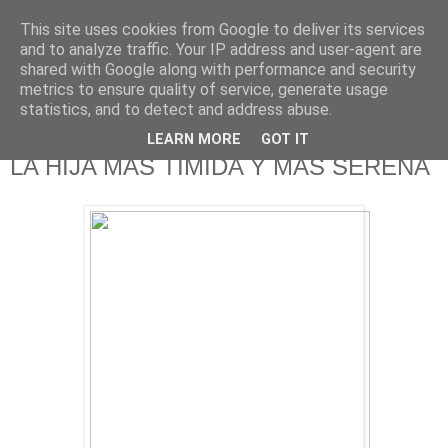
This site uses cookies from Google to deliver its services
625 RANAS
and to analyze traffic. Your IP address and user-agent are
shared with Google along with performance and security
metrics to ensure quality of service, generate usage
LA TELEVISIÓN DESDE EL PUNTO DE VISTA BATRACIO
statistics, and to detect and address abuse.
LEARN MORE
GOT IT
30/9/13
LA HIJA MÁS TÍMIDA Y MÁS SERENA