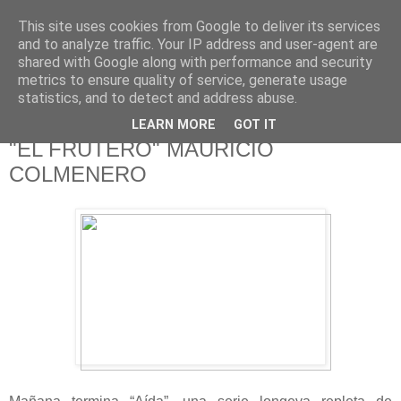
This site uses cookies from Google to deliver its services
625 RANAS
and to analyze traffic. Your IP address and user-agent are
shared with Google along with performance and security
metrics to ensure quality of service, generate usage
LA TELEVISIÓN DESDE EL PUNTO DE VISTA BATRACIO
statistics, and to detect and address abuse.
LEARN MORE
GOT IT
7/6/14
"EL FRUTERO" MAURICIO
COLMENERO