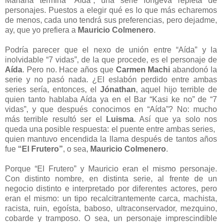
Mañana termina “Aída”, una serie longeva repleta de
personajes. Puestos a elegir qué es lo que más echaremos
de menos, cada uno tendrá sus preferencias, pero dejadme,
ay, que yo prefiera a
Mauricio Colmenero
.
Podría parecer que el nexo de unión entre “Aída” y la
inolvidable “7 vidas”, de la que procede, es el personaje de
Aída
. Pero no. Hace años que
Carmen Machi
abandonó la
serie y no pasó nada. ¿El eslabón perdido entre ambas
series sería, entonces, el
Jónathan
, aquel hijo terrible de
quien tanto hablaba Aída ya en el Bar “Kasi ke no” de “7
vidas”, y que después conocimos en “Aída”? No: mucho
más terrible resultó ser el
Luisma
. Así que ya solo nos
queda una posible respuesta: el puente entre ambas series,
quien mantuvo encendida la llama después de tantos años
fue
“El Frutero”
, o sea,
Mauricio Colmenero
.
Porque “El Frutero” y Mauricio eran el mismo personaje.
Con distinto nombre, en distinta serie, al frente de un
negocio distinto e interpretado por diferentes actores, pero
eran el mismo: un tipo recalcitrantemente carca, machista,
racista, ruin, egoísta, baboso, ultraconservador, mezquino,
cobarde y tramposo. O sea, un personaje imprescindible