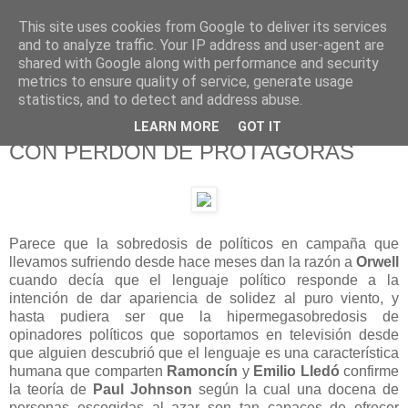
This site uses cookies from Google to deliver its services
625 RANAS
and to analyze traffic. Your IP address and user-agent are
shared with Google along with performance and security
metrics to ensure quality of service, generate usage
LA TELEVISIÓN DESDE EL PUNTO DE VISTA BATRACIO
statistics, and to detect and address abuse.
LEARN MORE
GOT IT
20/6/16
CON PERDÓN DE PROTÁGORAS
Parece que la
sobredosis
de políticos en campaña que
llevamos sufriendo desde hace meses dan la razón a
Orwell
cuando decía que el lenguaje político responde a la
intención de dar apariencia de solidez al puro viento, y
hasta pudiera ser que la hipermegasobredosis de
opinadores políticos que soportamos en televisión desde
que alguien descubrió que el lenguaje es una característica
humana que comparten
Ramoncín
y
Emilio Lledó
confirme
la teoría de
Paul Johnson
según la cual una docena de
personas escogidas al azar son tan capaces de ofrecer