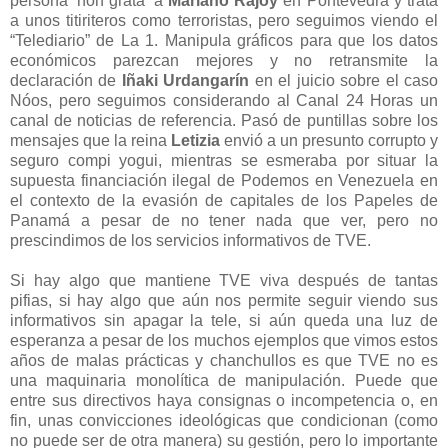
persona ‘non grata’ a
Mariano Rajoy
en Pontevedra y trata
a unos titiriteros como terroristas, pero seguimos viendo el
“Telediario” de La 1. Manipula gráficos para que los datos
económicos parezcan mejores y no retransmite la
declaración de
Iñaki Urdangarín
en el juicio sobre el caso
Nóos, pero seguimos considerando al Canal 24 Horas un
canal de noticias de referencia. Pasó de puntillas sobre los
mensajes que la reina
Letizia
envió a un presunto corrupto y
seguro compi yogui, mientras se esmeraba por situar la
supuesta financiación ilegal de Podemos en Venezuela en
el contexto de la evasión de capitales de los Papeles de
Panamá a pesar de no tener nada que ver, pero no
prescindimos de los servicios informativos de TVE.
Si hay algo que mantiene TVE viva después de tantas
pifias, si hay algo que aún nos permite seguir viendo sus
informativos sin apagar la tele, si aún queda una luz de
esperanza a pesar de los muchos ejemplos que vimos estos
años de malas prácticas y chanchullos es que TVE no es
una maquinaria monolítica de manipulación. Puede que
entre sus directivos haya consignas o incompetencia o, en
fin, unas convicciones ideológicas que condicionan (como
no puede ser de otra manera) su gestión, pero lo importante