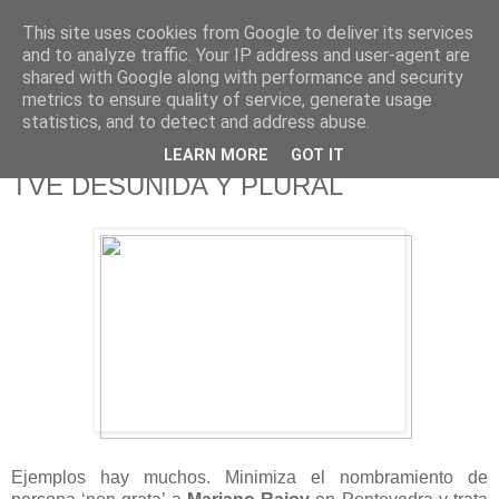
This site uses cookies from Google to deliver its services
625 RANAS
and to analyze traffic. Your IP address and user-agent are
shared with Google along with performance and security
metrics to ensure quality of service, generate usage
LA TELEVISIÓN DESDE EL PUNTO DE VISTA BATRACIO
statistics, and to detect and address abuse.
LEARN MORE
GOT IT
11/6/16
TVE DESUNIDA Y PLURAL
Ejemplos hay muchos. Minimiza el nombramiento de