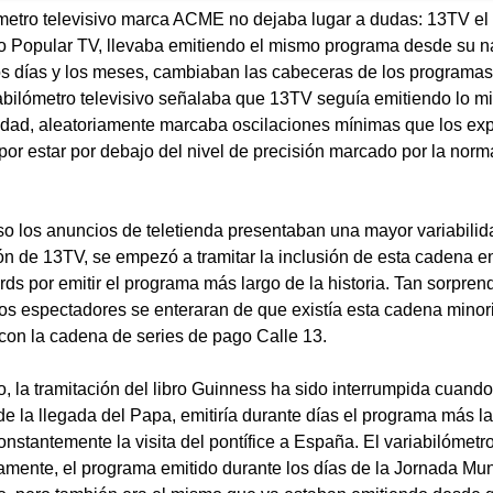
ómetro televisivo marca ACME no dejaba lugar a dudas: 13TV el 
o Popular TV, llevaba emitiendo el mismo programa desde su 
los días y los meses, cambiaban las cabeceras de los programas
iabilómetro televisivo señalaba que 13TV seguía emitiendo lo m
lidad, aleatoriamente marcaba oscilaciones mínimas que los ex
por estar por debajo del nivel de precisión marcado por la norm
o los anuncios de teletienda presentaban una mayor variabilid
n de 13TV, se empezó a tramitar la inclusión de esta cadena e
ds por emitir el programa más largo de la historia. Tan sorprend
los espectadores se enteraran de que existía esta cadena minori
 con la cadena de series de pago Calle 13.
, la tramitación del libro Guinness ha sido interrumpida cuan
de la llegada del Papa, emitiría durante días el programa más 
onstantemente la visita del pontífice a España. El variabilóme
vamente, el programa emitido durante los días de la Jornada Mu