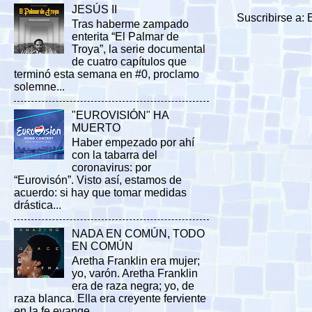
JESÚS II
Suscribirse a:
Tras haberme zampado
enterita “El Palmar de
Troya”, la serie documental
de cuatro capítulos que
terminó esta semana en #0, proclamo
solemne...
"EUROVISIÓN" HA
MUERTO
Haber empezado por ahí
con la tabarra del
coronavirus: por
“Eurovisón”. Visto así, estamos de
acuerdo: si hay que tomar medidas
drástica...
NADA EN COMÚN, TODO
EN COMÚN
Aretha Franklin era mujer;
yo, varón. Aretha Franklin
era de raza negra; yo, de
raza blanca. Ella era creyente ferviente
en la fe evange...