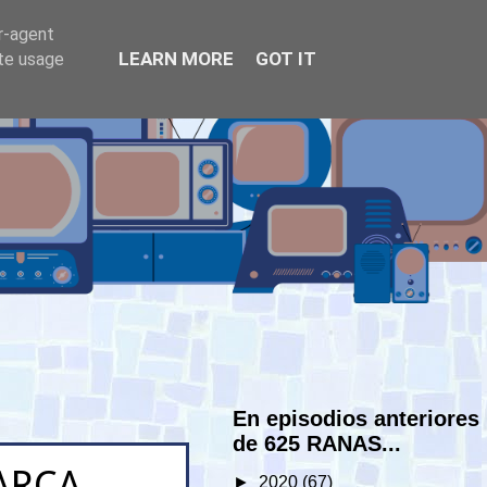
er-agent
LEARN MORE
GOT IT
ate usage
En episodios anteriores
de 625 RANAS...
ARCA
►
2020
(67)