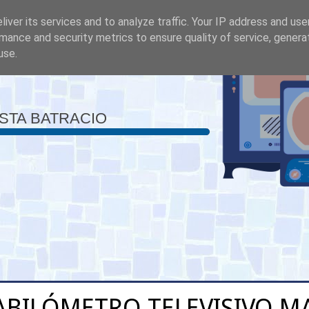
iver its services and to analyze traffic. Your IP address and us
mance and security metrics to ensure quality of service, gener
use.
ISTA BATRACIO
ABILÓMETRO TELEVISIVO M