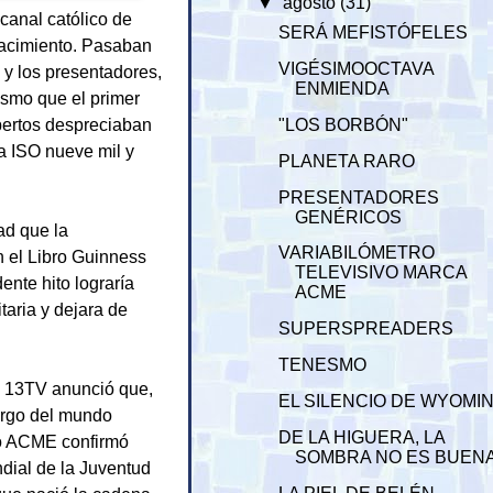
▼
agosto
(31)
canal católico de
SERÁ MEFISTÓFELES
nacimiento. Pasaban
VIGÉSIMOOCTAVA
 y los presentadores,
ENMIENDA
ismo que el primer
pertos despreciaban
"LOS BORBÓN"
a ISO nueve mil y
PLANETA RARO
PRESENTADORES
GENÉRICOS
ad que la
VARIABILÓMETRO
n el Libro Guinness
TELEVISIVO MARCA
ente hito lograría
ACME
taria y dejara de
SUPERSPREADERS
TENESMO
do 13TV anunció que,
EL SILENCIO DE WYOMI
largo del mundo
DE LA HIGUERA, LA
tro ACME confirmó
SOMBRA NO ES BUEN
ndial de la Juventud