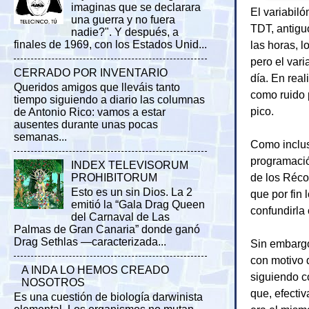
imaginas que se declarara
El variabil
una guerra y no fuera
TDT, antigu
nadie?". Y después, a
las horas, 
finales de 1969, con los Estados Unid...
pero el var
CERRADO POR INVENTARIO
día. En rea
Queridos amigos que lleváis tanto
como ruido 
tiempo siguiendo a diario las columnas
pico.
de Antonio Rico: vamos a estar
ausentes durante unas pocas
semanas...
Como inclus
programació
INDEX TELEVISORUM
de los Récor
PROHIBITORUM
Esto es un sin Dios. La 2
que por fin 
emitió la “Gala Drag Queen
confundirla
del Carnaval de Las
Palmas de Gran Canaria” donde ganó
Drag Sethlas —caracterizada...
Sin embargo
con motivo 
A INDA LO HEMOS CREADO
siguiendo c
NOSOTROS
que, efecti
Es una cuestión de biología darwinista