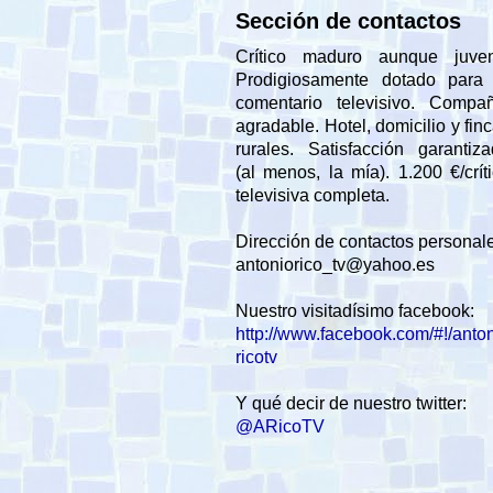
Sección de contactos
Crítico maduro aunque juveni
Prodigiosamente dotado para 
comentario televisivo. Compañ
agradable. Hotel, domicilio y fin
rurales. Satisfacción garantiz
(al menos, la mía). 1.200 €/crít
televisiva completa.
Dirección de contactos personal
antoniorico_tv@yahoo.es
Nuestro visitadísimo facebook:
http://www.facebook.com/#!/anto
ricotv
Y qué decir de nuestro twitter:
@ARicoTV