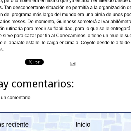
o, pero también era el mismo que ya estaban emitiendo desde 
. Tan desconcertante situación no permitía a la organización d
ión del programa más largo del mundo era una birria de unos po
varios meses. De momento, Guinness someterá al variabilómetr
 rutinaria para medir su fiabilidad, para lo que se le entregar
le sirve para cazar por fin al Correcaminos, o tiene un muelle su
 el aparato estalle, le caiga encima al Coyote desde lo alto de
s.
ay comentarios:
 un comentario
s reciente
Inicio