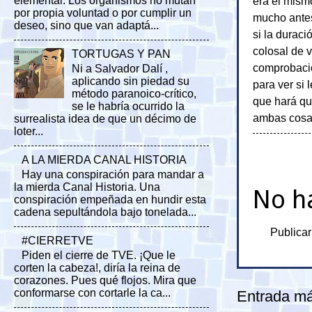
era el mism
elemental. Los organismos no mutan
por propia voluntad o por cumplir un
mucho antes
deseo, sino que van adaptá...
si la durac
colosal de 
TORTUGAS Y PAN
comprobación
Ni a Salvador Dalí ,
aplicando sin piedad su
para ver si 
método paranoico-crítico,
que hará que
se le habría ocurrido la
ambas cosa
surrealista idea de que un décimo de
loter...
A LA MIERDA CANAL HISTORIA
Hay una conspiración para mandar a
la mierda Canal Historia. Una
No h
conspiración empeñada en hundir esta
cadena sepultándola bajo tonelada...
Publicar
#CIERRETVE
Piden el cierre de TVE. ¡Que le
corten la cabeza!, diría la reina de
corazones. Pues qué flojos. Mira que
conformarse con cortarle la ca...
Entrada má