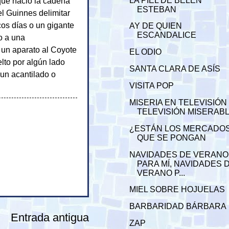
que nació la cadena
LA PIEL DE BELÉN
ESTEBAN
el Guinnes delimitar
cos días o un gigante
AY DE QUIEN
ESCANDALICE
o a una
á un aparato al Coyote
EL ODIO
elto por algún lado
SANTA CLARA DE ASÍS
 un acantilado o
VISITA POP
MISERIA EN TELEVISIÓN
TELEVISIÓN MISERAB
¿ESTÁN LOS MERCADO
QUE SE PONGAN
NAVIDADES DE VERANO
PARA MÍ, NAVIDADES 
VERANO P...
MIEL SOBRE HOJUELAS
BARBARIDAD BÁRBARA
Entrada antigua
ZAP