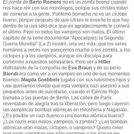
El zombi de
Berto Romero
no es un zombi bueno cuando
nos hace reír con sus monólogos, porque sus chistes tratan
de comerse a la gente. Polifemo borracho no es un cíclope
bueno, porque después de que Ulises le enseñe lo que hay
dentro de la uva sólo dice que en agradecimiento le comerá
el último. Pero no todos los vampiros son malos. El último
capítulo de la serie documental “Apocalipsis: la Segunda
Guerra Mundial” (La 2) mostró, una vez más, que los seres
humanos a veces nos parecemos mucho a los zombis, a los
cíclopes y a los vampiros, aunque sin disculpa para
comernos a nuestros semejantes. Pero ver a
Hitler
disfrutando de la compañía de
Eva Braun
y de su perro
Blondi
era como ver a un vampiro en uno de sus momentos
buenos.
Magda Goebbels
jugaba con sus rubísimos hijos y
casi queríamos olvidar que esta vampira nazi asesinó a sus
pequeños antes de suicidarse, cuando el Ejército Rojo
llamaba a las puertas de Berlín. Las calles de París
reventaban de alegría tras la liberación, pero luego cayeron
las vampíricas bombas atómicas en Hiroshima y Nagasaki.
¿Es posible un nazi bueno o una bomba atómica buena?
¿Los nazis eran malos, vampiros, o zombis? ¿Las bombas
atómicas eran malas, cíclopes, o vampiros? Quiero creer
que nazis y bombas son sólo vampiros a los que se les