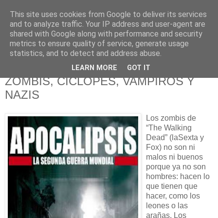
This site uses cookies from Google to deliver its services
625 RANAS
and to analyze traffic. Your IP address and user-agent are
shared with Google along with performance and security
metrics to ensure quality of service, generate usage
LA TELEVISIÓN DESDE EL PUNTO DE VISTA BATRACIO
statistics, and to detect and address abuse.
LEARN MORE
GOT IT
7/12/11
ZOMBIS, CÍCLOPES, VAMPIROS Y
NAZIS
Los zombis de
“The Walking
Dead” (laSexta y
Fox) no son ni
malos ni buenos
porque ya no son
hombres: hacen lo
que tienen que
hacer, como los
leones o las
arañas. Los