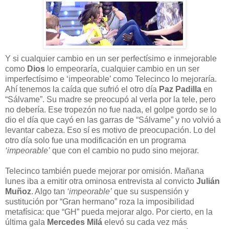
Y si cualquier cambio en un ser perfectísimo e inmejorable
como
Dios
lo empeoraría, cualquier cambio en un ser
imperfectísimo e ‘impeorable’ como Telecinco lo mejoraría.
Ahí tenemos la caída que sufrió el otro día
Paz Padilla
en
“Sálvame”. Su madre se preocupó al verla por la tele, pero
no debería. Ese tropezón no fue nada, el golpe gordo se lo
dio el día que cayó en las garras de “Sálvame” y no volvió a
levantar cabeza. Eso sí es motivo de preocupación. Lo del
otro día solo fue una modificación en un programa
‘impeorable’
que con el cambio no pudo sino mejorar.
Telecinco también puede mejorar por omisión. Mañana
lunes iba a emitir otra ominosa entrevista al convicto
Julián
Muñoz
. Algo tan
‘impeorable’
que su suspensión y
sustitución por “Gran hermano” roza la imposibilidad
metafísica: que “GH” pueda mejorar algo. Por cierto, en la
última gala
Mercedes Milá
elevó su cada vez más