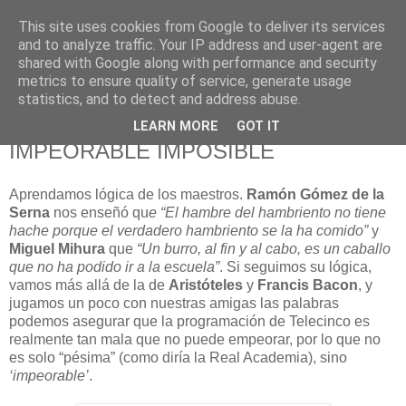
This site uses cookies from Google to deliver its services
625 RANAS
and to analyze traffic. Your IP address and user-agent are
shared with Google along with performance and security
metrics to ensure quality of service, generate usage
LA TELEVISIÓN DESDE EL PUNTO DE VISTA BATRACIO
statistics, and to detect and address abuse.
LEARN MORE
GOT IT
25/3/12
IMPEORABLE IMPOSIBLE
Aprendamos lógica de los maestros.
Ramón Gómez de la
Serna
nos enseñó qu
e “El hambre del hambriento no tiene
hache porque el verdadero hambriento se la ha comido”
y
Miguel Mihura
que
“Un burro, al fin y al cabo, es un caballo
que no ha podido ir a la escuela”
. Si seguimos su lógica,
vamos más allá de la de
Aristóteles
y
Francis Bacon
, y
jugamos un poco con nuestras amigas las palabras
podemos asegurar que la programación de Telecinco es
realmente tan mala que no puede empeorar, por lo que no
es solo “pésima” (como diría la Real Academia), sino
‘impeorable’
.