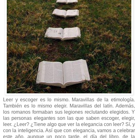
Leer y escoger es lo mismo. Maravillas de la etimología.
También es lo mismo elegir. Maravillas del latín. Además,
los romanos formaban sus legiones reclutando elegidos. Y
las personas elegantes son las que saben escoger, elegir,
leer. ¿Leer? ¿Tiene algo que ver la elegancia con leer? Sí, y
con la inteligencia. Así que con elegancia, vamos a celebrar
este año, aunque un poco tarde, el día del libro, de la