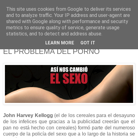
This site uses cookies from Google to deliver its services
625 RANAS
and to analyze traffic. Your IP address and user-agent are
shared with Google along with performance and security
metrics to ensure quality of service, generate usage
LA TELEVISIÓN DESDE EL PUNTO DE VISTA BATRACIO
statistics, and to detect and address abuse.
LEARN MORE
GOT IT
13/4/15
EL PROBLEMA DEL PORNO
John Harvey Kellogg
(el de los cereales para el desayuno
de los infelices que gracias a la publicidad creerán que el
pan no está hecho con cereales) formó parte del numeroso
cuerpo de la policía del sexo que a lo largo de la historia se