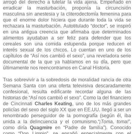
arrogó del derecho a tutelar la vida ajena. Empeñado en
erradicar la masturbación, proponía la circuncisión
masculina sin anestesia y la cliterodectomía femenina para
que el enorme dolor hiciera que durante toda la vida se
rechazara la masturbación. Autotitulado “doctor”, se inspiró
en una antigua creencia que afirmaba que determinados
alimentos ayudaban a ser feliz para defender que los
cereales son una comida estupenda porque reducen el
interés sexual de los chicos. Lo cuentan en uno de los
capítulos de “Así nos cambió el sexo”, una reveladora serie
documental de la que ya hablamos en su día, pero que
últimamente nos reencontramos en Canal Historia.
Tras sobrevivir a la sobredosis de moralidad rancia de otra
Semana Santa con una oferta televisiva descaradamente
confesional, resulta edificante recordar alguna de las
historias de “Así nos cambió el sexo”. Como la del financiero
de Cincinnati
Charles Keating
, uno de los más grandes
policías del sexo del siglo XX que en EE.UU. llegó a ser un
renombrado perseguidor de la pornografía (según él, iba
unida a la delincuencia y el comunismo.
“¡Toma, toma!”
,
como diría
Quagmire
en “Padre de familia”). Conocido
como “Don Limpio”, se ensañó especialmente con el