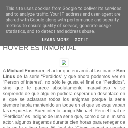
This site uses cookies from Google to deliver its services
625 RANAS
and to analyze traffic. Your IP address and user-agent are
shared with Google along with performance and security
metrics to ensure quality of service, generate usage
LA TELEVISIÓN DESDE EL PUNTO DE VISTA BATRACIO
statistics, and to detect and address abuse.
LEARN MORE
GOT IT
15/4/15
HOMER ES INMORTAL
A
Michael Emerson
, el actor que encarnó al fascinante
Ben
Linus
de la serie “Perdidos” y que ahora podemos ver en
“Person of interest”, no sólo le gusta el final de “Perdidos”,
sino que le parece absolutamente maravilloso y se
sorprende de que alguien pudiera esperar un desenlace en
el que se aclararan todos los enigmas porque la serie
siempre había mantenido un toque en el que se esquivaban
las respuestas. Buen intento, amigo Michael. Pero el final de
“Perdidos” es indigno de una serie que, como dice el mismo
actor, algunos tragamos durante cien horas para renegar de
ella en la última hora. El final de “Cómo conocí a vuestra