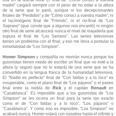
madre” cargará siempre con el peso de no estar a la altura
de la serie que lo parió, aunque ni los decepcionantes
finales de “Perdidos” y de “Cómo conocí a vuestra madre”, ni
el lacrimógeno final de “Friends”, ni el no-final de “Los
Soprano” (que conste que a algunos nos encantó) ni ningún
otro final de serie alcanzará nunca el nivel de majadería que
supura el final de “Los Serrano”. Las series televisivas
tienen un problema con el final, y eso me lleva a postular la
inmortalidad de “Los Simpson”.
Homer Simpson
y compañía no morirán nunca porque los
guionistas tienen miedo de escribir un final que no esté a la
altura (y seguro que no lo estará) de una serie que se ha
convertido en la lengua franca de la humanidad televisiva.
El “Nadie es perfecto” final de “Con faldas y a lo loco” es
insuperable, como el plano final de “Los pájaros” o el paseo
final entre la niebla de
Rick
y el capitán
Renault
en
“Casablanca”. Es imposible que a los guionistas de “Los
Simpson” se les ocurra un final para la serie tan exacto
como el de “Con faldas y a lo loco”, “Los pájaros” o
“Casablanca”. Y como eso es imposible, “Los Simpson” no
acabará nunca. Homer estará con nosotros hasta el infinito y