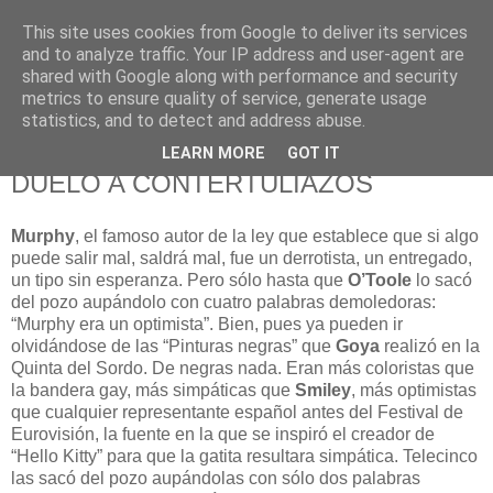
This site uses cookies from Google to deliver its services
625 RANAS
and to analyze traffic. Your IP address and user-agent are
shared with Google along with performance and security
metrics to ensure quality of service, generate usage
LA TELEVISIÓN DESDE EL PUNTO DE VISTA BATRACIO
statistics, and to detect and address abuse.
LEARN MORE
GOT IT
9/9/10
DUELO A CONTERTULIAZOS
Murphy
, el famoso autor de la ley que establece que si algo
puede salir mal, saldrá mal, fue un derrotista, un entregado,
un tipo sin esperanza. Pero sólo hasta que
O’Toole
lo sacó
del pozo aupándolo con cuatro palabras demoledoras:
“Murphy era un optimista”. Bien, pues ya pueden ir
olvidándose de las “Pinturas negras” que
Goya
realizó en la
Quinta del Sordo. De negras nada. Eran más coloristas que
la bandera gay, más simpáticas que
Smiley
, más optimistas
que cualquier representante español antes del Festival de
Eurovisión, la fuente en la que se inspiró el creador de
“Hello Kitty” para que la gatita resultara simpática. Telecinco
las sacó del pozo aupándolas con sólo dos palabras