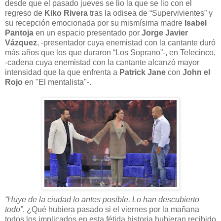
desde que el pasado jueves se lio la que se lio con el
regreso de
Kiko Rivera
tras la odisea de “Supervivientes” y
su recepción emocionada por su mismísima madre
Isabel
Pantoja
en un espacio presentado por
Jorge Javier
Vázquez
, -presentador cuya enemistad con la cantante duró
más años que los que duraron “Los Soprano”-, en Telecinco,
-cadena cuya enemistad con la cantante alcanzó mayor
intensidad que la que enfrenta a
Patrick Jane
con
John el
Rojo
en "El mentalista"-.
“Huye de la ciudad lo antes posible. Lo han descubierto
todo”
. ¿Qué hubiera pasado si el viernes por la mañana
todos los implicados en esta fétida historia hubieran recibido