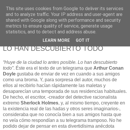
This site uses cookies from Google to deliver its services
625 RANAS
and to analyze traffic. Your IP address and user-agent are
shared with Google along with performance and security
metrics to ensure quality of service, generate usage
LA TELEVISIÓN DESDE EL PUNTO DE VISTA BATRACIO
statistics, and to detect and address abuse.
LEARN MORE
GOT IT
19/6/11
LO HAN DESCUBIERTO TODO
“Huye de la ciudad lo antes posible. Lo han descubierto
todo”
. Éste era el texto de un telegrama que
Arthur Conan
Doyle
gustaba de enviar de vez en cuando a sus amigos
como una broma. Y, para sorpresa del autor, muchos de
ellos al recibirlo hacían rápidamente las maletas y
desaparecían una temporada de sus residencias habituales.
De hecho, el escritor, -creador del detective racionalista
extremo
Sherlock Holmes
, y, al mismo tiempo, creyente en
la existencia real de las hadas y otros seres imaginarios-,
consideraba que no conocía bien a sus amigos hasta que
no veía cómo respondían a su telegrama tramposo. No he
podido dejar de pensar en esta divertidísima anécdota