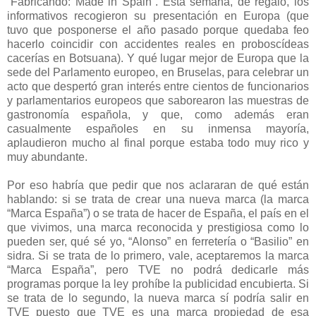
“Fabricando: Made in Spain”. Esta semana, de regalo, los
informativos recogieron su presentación en Europa (que
tuvo que posponerse el año pasado porque quedaba feo
hacerlo coincidir con accidentes reales en proboscídeas
cacerías en Botsuana). Y qué lugar mejor de Europa que la
sede del Parlamento europeo, en Bruselas, para celebrar un
acto que despertó gran interés entre cientos de funcionarios
y parlamentarios europeos que saborearon las muestras de
gastronomía española, y que, como además eran
casualmente españoles en su inmensa mayoría,
aplaudieron mucho al final porque estaba todo muy rico y
muy abundante.
Por eso habría que pedir que nos aclararan de qué están
hablando: si se trata de crear una nueva marca (la marca
“Marca España”) o se trata de hacer de España, el país en el
que vivimos, una marca reconocida y prestigiosa como lo
pueden ser, qué sé yo, “Alonso” en ferretería o “Basilio” en
sidra. Si se trata de lo primero, vale, aceptaremos la marca
“Marca España”, pero TVE no podrá dedicarle más
programas porque la ley prohíbe la publicidad encubierta. Si
se trata de lo segundo, la nueva marca sí podría salir en
TVE puesto que TVE es una marca propiedad de esa