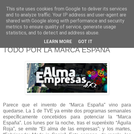
This site uses cookies from Google to deliver its services
625 RANAS
and to analyze traffic. Your IP address and user-agent are
shared with Google along with performance and security
metrics to ensure quality of service, generate usage
LA TELEVISIÓN DESDE EL PUNTO DE VISTA BATRACIO
statistics, and to detect and address abuse.
LEARN MORE
GOT IT
8/6/13
TODO POR LA MARCA ESPAÑA
Parece que el invento de “Marca España” vino para
quedarse. La 1 de TVE ya emite dos programas semanales
específicamente concebidos para potenciar la “Marca
España”. Los lunes por la noche, tras el superéxito “Águila
Roja”, se emite “El alma de las empresas”; y los martes,