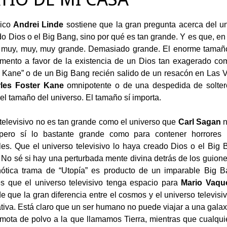
sico
Andrei Linde
sostiene que la gran pregunta acerca del un
o Dios o el Big Bang, sino por qué es tan grande. Y es que, en 
 muy, muy, muy grande. Demasiado grande. El enorme tamañ
mento a favor de la existencia de un Dios tan exagerado com
Kane” o de un Big Bang recién salido de un resacón en Las 
les Foster Kane
omnipotente o de una despedida de soltero
el tamaño del universo. El tamaño sí importa.
 televisivo no es tan grande como el universo que
Carl Sagan
n
pero sí lo bastante grande como para contener horrores 
s. Que el universo televisivo lo haya creado Dios o el Big 
 No sé si hay una perturbada mente divina detrás de los guione
nótica trama de “Utopía” es producto de un imparable Big Ba
s que el universo televisivo tenga espacio para
Mario Vaqu
e que la gran diferencia entre el cosmos y el universo televisi
ativa. Está claro que un ser humano no puede viajar a una galax
 mota de polvo a la que llamamos Tierra, mientras que cualq