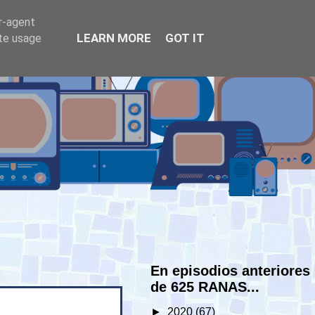
er-agent
LEARN MORE
GOT IT
ate usage
En episodios anteriores
de 625 RANAS...
►
2020
(67)