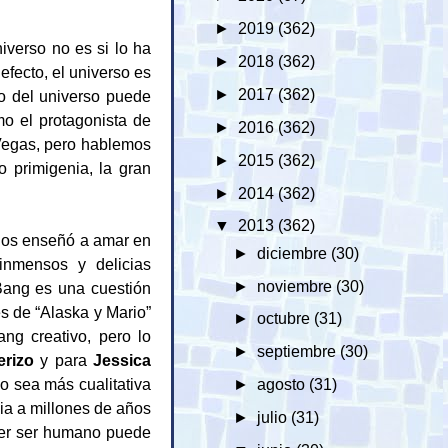
►
2019
(362)
iverso no es si lo ha
►
2018
(362)
efecto, el universo es
►
2017
(362)
o del universo puede
o el protagonista de
►
2016
(362)
Vegas, pero hablemos
►
2015
(362)
 primigenia, la gran
►
2014
(362)
▼
2013
(362)
os enseñó a amar en
►
diciembre
(30)
inmensos y delicias
►
noviembre
(30)
Bang es una cuestión
s de “Alaska y Mario”
►
octubre
(31)
ng creativo, pero lo
►
septiembre
(30)
erizo
y para
Jessica
vo sea más cualitativa
►
agosto
(31)
ia a millones de años
►
julio
(31)
uier ser humano puede