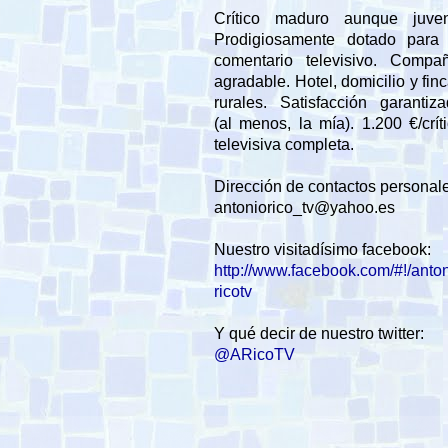
Crítico maduro aunque juveni
Prodigiosamente dotado para 
comentario televisivo. Compañ
agradable. Hotel, domicilio y fin
rurales. Satisfacción garantiz
(al menos, la mía). 1.200 €/crít
televisiva completa.
Dirección de contactos personal
antoniorico_tv@yahoo.es
Nuestro visitadísimo facebook:
http://www.facebook.com/#!/anto
ricotv
Y qué decir de nuestro twitter:
@ARicoTV