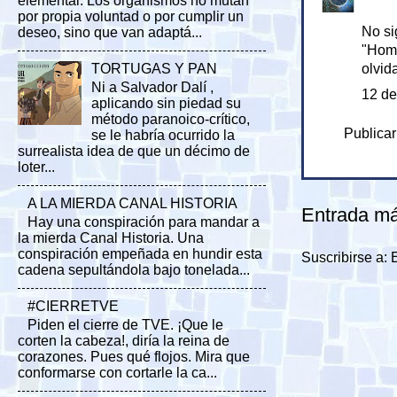
elemental. Los organismos no mutan
por propia voluntad o por cumplir un
No si
deseo, sino que van adaptá...
"Home
TORTUGAS Y PAN
olvid
Ni a Salvador Dalí ,
12 de
aplicando sin piedad su
método paranoico-crítico,
Publicar
se le habría ocurrido la
surrealista idea de que un décimo de
loter...
A LA MIERDA CANAL HISTORIA
Entrada má
Hay una conspiración para mandar a
la mierda Canal Historia. Una
conspiración empeñada en hundir esta
Suscribirse a:
cadena sepultándola bajo tonelada...
#CIERRETVE
Piden el cierre de TVE. ¡Que le
corten la cabeza!, diría la reina de
corazones. Pues qué flojos. Mira que
conformarse con cortarle la ca...