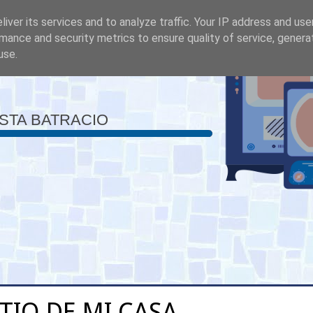
iver its services and to analyze traffic. Your IP address and us
mance and security metrics to ensure quality of service, gener
use.
ISTA BATRACIO
ATIO DE MI CASA