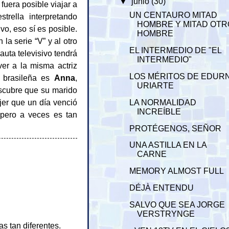
▼
junio
(30)
fuera posible viajar a
UN CENTAURO MITAD
trella interpretando
HOMBRE Y MITAD OTR
vo, eso sí es posible.
HOMBRE
la serie “V” y al otro
EL INTERMEDIO DE "EL
uta televisivo tendrá
INTERMEDIO"
ver a la misma actriz
LOS MÉRITOS DE EDUR
z brasileña es
Anna
,
URIARTE
escubre que su marido
ujer que un día venció
LA NORMALIDAD
INCREÍBLE
, pero a veces es tan
PROTÉGENOS, SEÑOR
UNA ASTILLA EN LA
CARNE
MEMORY ALMOST FULL
DÉJÀ ENTENDU
SALVO QUE SEA JORGE
VERSTRYNGE
s tan diferentes.