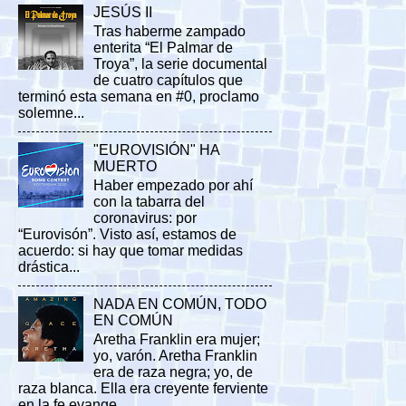
JESÚS II
Tras haberme zampado
enterita “El Palmar de
Troya”, la serie documental
de cuatro capítulos que
terminó esta semana en #0, proclamo
solemne...
"EUROVISIÓN" HA
MUERTO
Haber empezado por ahí
con la tabarra del
coronavirus: por
“Eurovisón”. Visto así, estamos de
acuerdo: si hay que tomar medidas
drástica...
NADA EN COMÚN, TODO
EN COMÚN
Aretha Franklin era mujer;
yo, varón. Aretha Franklin
era de raza negra; yo, de
raza blanca. Ella era creyente ferviente
en la fe evange...