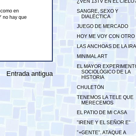
¿VEN 13TV EN EL CIELO
" como en
SANGRE, SEXO Y
DIALÉCTICA
Y no hay que
JUEGO DE MERCADO
HOY ME VOY CON OTRO
LAS ANCHOAS DE LA IR
MINIMAL ART
EL MAYOR EXPERIMENT
SOCIOLÓGICO DE LA
Entrada antigua
HISTORIA
CHULETÓN
TENEMOS LA TELE QUE
MERECEMOS
EL PATIO DE MI CASA
"IRENE Y EL SEÑOR E"
"+GENTE". ATAQUE A