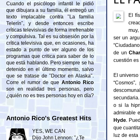
Cuando el psicólogo infantil le pidió
que dibujara a su familia, él entregó un
El fí
texto implacable contra "La familia
cread
Telerín", y desde entonces escribe
muy,
críticas televisivas de forma irrefrenable
y compulsiva. Tal es su obsesión por la
ser un argu
crítica televisiva que, en ocasiones, ha
“Ciudadano 
estado a punto de ver alguno de los
de un
Char
programas que critica para saber de lo
cuestión es 
que está hablando. Pero siempre se ha
detenido en el último momento, salvo
El universo
que se tratase de "Doctor en Alaska".
“Cosmos”, 
Corre el rumor de que
Antonio Rico
son en realidad tres personas, pero
descomunale
¿quién no es tres personas hoy en día?
secundaria.
o si la hip
admirable e
Antonio Rico's Greatest Hits
Hyde
. Pued
que cuantit
YES, WE CAN
luz de esta
Dijo John Lennon: "¿Te