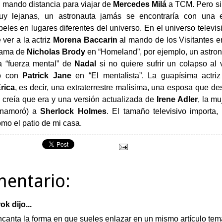
u mando distancia para viajar de
Mercedes Milá
a TCM. Pero si 
uy lejanas, un astronauta jamás se encontraría con una es
peles en lugares diferentes del universo. En el universo televisi
ver a la actriz
Morena Baccarin
al mando de los Visitantes en 
cama de
Nicholas Brody
en “Homeland”, por ejemplo, un astrona
a “fuerza mental” de
Nadal
si no quiere sufrir un colapso al 
do con
Patrick Jane
en “El mentalista”. La guapísima actri
rica
, es decir, una extraterrestre malísima, una esposa que d
 creía que era y una versión actualizada de
Irene Adler
, la m
enamoró) a
Sherlock Holmes
. El tamaño televisivo importa
omo el patio de mi casa.
mentario:
ok
dijo...
canta la forma en que sueles enlazar en un mismo artículo tema