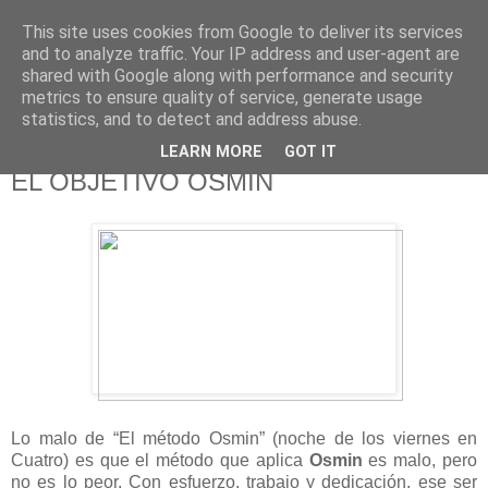
This site uses cookies from Google to deliver its services
625 RANAS
and to analyze traffic. Your IP address and user-agent are
shared with Google along with performance and security
metrics to ensure quality of service, generate usage
LA TELEVISIÓN DESDE EL PUNTO DE VISTA BATRACIO
statistics, and to detect and address abuse.
LEARN MORE
GOT IT
15/2/14
EL OBJETIVO OSMIN
Lo malo de “El método Osmin” (noche de los viernes en
Cuatro) es que el método que aplica
Osmin
es malo, pero
no es lo peor. Con esfuerzo, trabajo y dedicación, ese ser