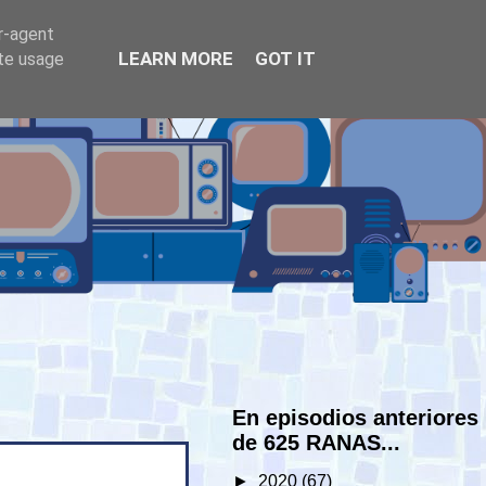
er-agent
LEARN MORE
GOT IT
ate usage
En episodios anteriores
de 625 RANAS...
►
2020
(67)