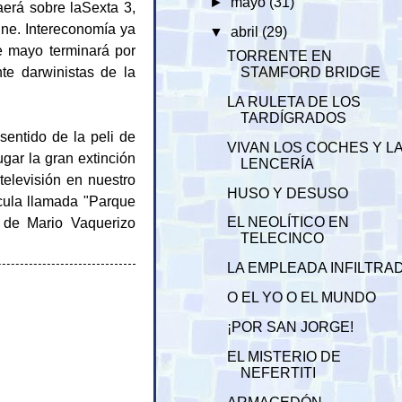
►
mayo
(31)
aerá sobre laSexta 3,
ine. Intereconomía ya
▼
abril
(29)
de mayo terminará por
TORRENTE EN
te darwinistas de la
STAMFORD BRIDGE
LA RULETA DE LOS
TARDÍGRADOS
sentido de la peli de
VIVAN LOS COCHES Y L
gar la gran extinción
LENCERÍA
televisión en nuestro
HUSO Y DESUSO
cula llamada "Parque
 de Mario Vaquerizo
EL NEOLÍTICO EN
TELECINCO
LA EMPLEADA INFILTRA
O EL YO O EL MUNDO
¡POR SAN JORGE!
EL MISTERIO DE
NEFERTITI