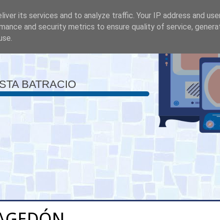
iver its services and to analyze traffic. Your IP address and us
mance and security metrics to ensure quality of service, gener
use.
ISTA BATRACIO
AGEDÓN