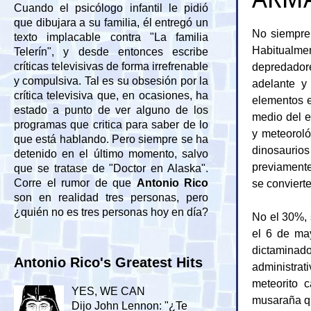
Cuando el psicólogo infantil le pidió
que dibujara a su familia, él entregó un
No siempre 
texto implacable contra "La familia
Habitualme
Telerín", y desde entonces escribe
depredador
críticas televisivas de forma irrefrenable
y compulsiva. Tal es su obsesión por la
adelante y
crítica televisiva que, en ocasiones, ha
elementos e
estado a punto de ver alguno de los
medio del e
programas que critica para saber de lo
y meteoroló
que está hablando. Pero siempre se ha
dinosauri
detenido en el último momento, salvo
previamente
que se tratase de "Doctor en Alaska".
se conviert
Corre el rumor de que
Antonio Rico
son en realidad tres personas, pero
¿quién no es tres personas hoy en día?
No el 30%, 
el 6 de may
dictamina
Antonio Rico's Greatest Hits
administrat
meteorito c
YES, WE CAN
musaraña qu
Dijo John Lennon: "¿Te