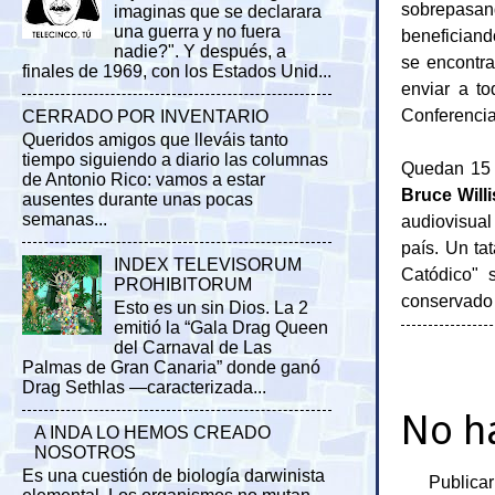
sobrepasand
imaginas que se declarara
una guerra y no fuera
beneficiand
nadie?". Y después, a
se encontra
finales de 1969, con los Estados Unid...
enviar a t
Conferencia
CERRADO POR INVENTARIO
Queridos amigos que lleváis tanto
tiempo siguiendo a diario las columnas
Quedan 15 d
de Antonio Rico: vamos a estar
Bruce Willi
ausentes durante unas pocas
semanas...
audiovisual
país. Un ta
INDEX TELEVISORUM
Catódico" 
PROHIBITORUM
conservado
Esto es un sin Dios. La 2
emitió la “Gala Drag Queen
del Carnaval de Las
Palmas de Gran Canaria” donde ganó
Drag Sethlas —caracterizada...
No h
A INDA LO HEMOS CREADO
NOSOTROS
Es una cuestión de biología darwinista
Publicar