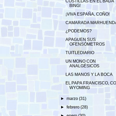
COSTILLAS EN EL BADA
BING!
¡VIVA ESPAÑA, COÑO!
CAMARADA MARHUEND
¿PODEMOS?
APAGUEN SUS
OFENSÓMETROS
TUITLEDIARIO
UN MONO CON
ANALGÉSICOS
LAS MANOS Y LA BOCA
EL PAPA FRANCISCO, C
WYOMING
►
marzo
(31)
►
febrero
(28)
►
enero
(30)