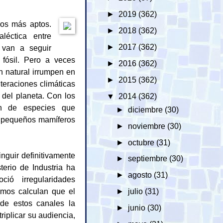
►
2019
(362)
los más aptos.
►
2018
(362)
léctica entre
►
2017
(362)
 van a seguir
fósil. Pero a veces
►
2016
(362)
n natural irrumpen en
►
2015
(362)
teraciones climáticas
 del planeta. Con los
▼
2014
(362)
ón de especies que
►
diciembre
(30)
os pequeños mamíferos
►
noviembre
(30)
►
octubre
(31)
nguir definitivamente
►
septiembre
(30)
erio de Industria ha
►
agosto
(31)
ió irregularidades
omos calculan que el
►
julio
(31)
 de estos canales la
►
junio
(30)
iplicar su audiencia,