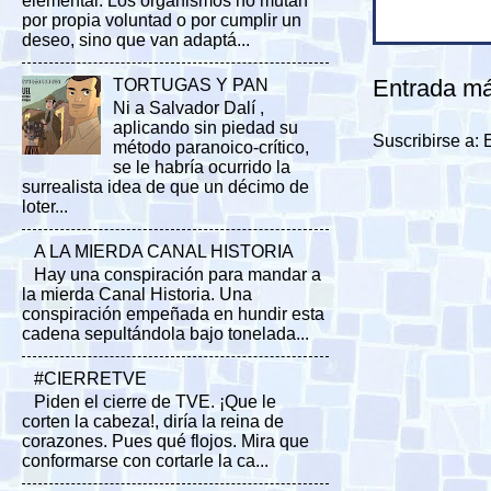
elemental. Los organismos no mutan
por propia voluntad o por cumplir un
deseo, sino que van adaptá...
Entrada má
TORTUGAS Y PAN
Ni a Salvador Dalí ,
aplicando sin piedad su
Suscribirse a:
método paranoico-crítico,
se le habría ocurrido la
surrealista idea de que un décimo de
loter...
A LA MIERDA CANAL HISTORIA
Hay una conspiración para mandar a
la mierda Canal Historia. Una
conspiración empeñada en hundir esta
cadena sepultándola bajo tonelada...
#CIERRETVE
Piden el cierre de TVE. ¡Que le
corten la cabeza!, diría la reina de
corazones. Pues qué flojos. Mira que
conformarse con cortarle la ca...