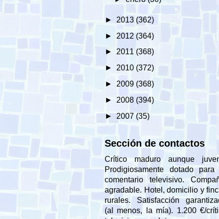
►
2013
(362)
►
2012
(364)
►
2011
(368)
►
2010
(372)
►
2009
(368)
►
2008
(394)
►
2007
(35)
Sección de contactos
Crítico maduro aunque juveni
Prodigiosamente dotado para 
comentario televisivo. Compañ
agradable. Hotel, domicilio y fin
rurales. Satisfacción garantiz
(al menos, la mía). 1.200 €/crít