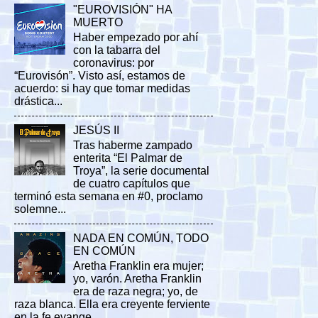
"EUROVISIÓN" HA
MUERTO
Haber empezado por ahí
con la tabarra del
coronavirus: por
“Eurovisón”. Visto así, estamos de
acuerdo: si hay que tomar medidas
drástica...
JESÚS II
Tras haberme zampado
enterita “El Palmar de
Troya”, la serie documental
de cuatro capítulos que
terminó esta semana en #0, proclamo
solemne...
NADA EN COMÚN, TODO
EN COMÚN
Aretha Franklin era mujer;
yo, varón. Aretha Franklin
era de raza negra; yo, de
raza blanca. Ella era creyente ferviente
en la fe evange...