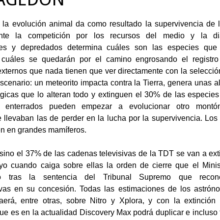
la evolución animal da como resultado la supervivencia de 
nte la competición por los recursos del medio y la dia
es y depredados determina cuáles son las especies que
 cuáles se quedarán por el camino engrosando el registro 
xternos que nada tienen que ver directamente con la selecció
scenario: un meteorito impacta contra la Tierra, genera unas al
gicas que lo alteran todo y extinguen el 30% de las especies
os enterrados pueden empezar a evolucionar otro mont
 llevaban las de perder en la lucha por la supervivencia. L
en en grandes mamíferos.
sino el 37% de las cadenas televisivas de la TDT se van a exti
o cuando caiga sobre ellas la orden de cierre que el Minist
do tras la sentencia del Tribunal Supremo que reconoc
ivas en su concesión. Todas las estimaciones de los astrón
aerá, entre otras, sobre Nitro y Xplora, y con la extinción
e es en la actualidad Discovery Max podrá duplicar e incluso tr