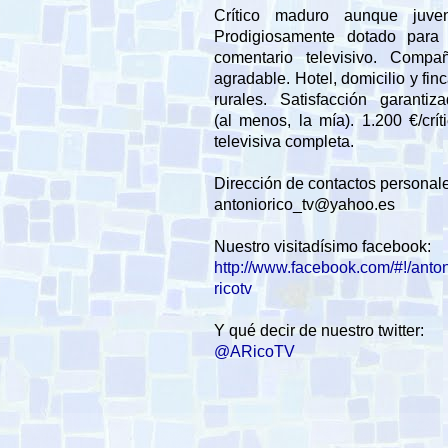
Crítico maduro aunque juveni
Prodigiosamente dotado para 
comentario televisivo. Compañ
agradable. Hotel, domicilio y fin
rurales. Satisfacción garantiz
(al menos, la mía). 1.200 €/crít
televisiva completa.
Dirección de contactos personal
antoniorico_tv@yahoo.es
Nuestro visitadísimo facebook:
http://www.facebook.com/#!/anto
ricotv
Y qué decir de nuestro twitter:
@ARicoTV