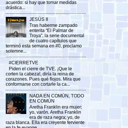
acuerdo: si hay que tomar medidas
drástica...
JESÚS II
Tras haberme zampado
enterita “El Palmar de
Troya”, la serie documental
de cuatro capítulos que
terminó esta semana en #0, proclamo
solemne...
#CIERRETVE
Piden el cierre de TVE. ¡Que le
corten la cabeza!, diría la reina de
corazones. Pues qué flojos. Mira que
conformarse con cortarle la ca...
NADA EN COMÚN, TODO
EN COMÚN
Aretha Franklin era mujer;
yo, varón. Aretha Franklin
era de raza negra; yo, de
raza blanca. Ella era creyente ferviente
en la fe evange...