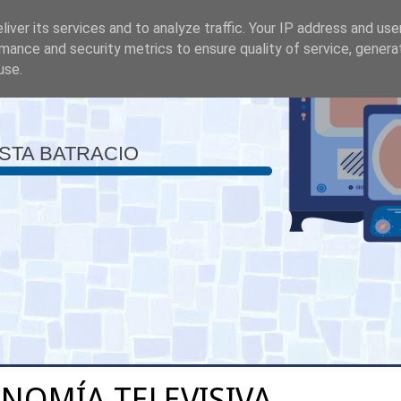
iver its services and to analyze traffic. Your IP address and us
mance and security metrics to ensure quality of service, gener
use.
ISTA BATRACIO
NOMÍA TELEVISIVA