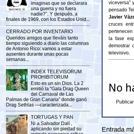
viceversa” 
imaginas que se declarara
una guerra y no fuera
pensado Te
nadie?". Y después, a
Javier Váz
finales de 1969, con los Estados Unid...
cruces en
pertenecen 
CERRADO POR INVENTARIO
Queridos amigos que lleváis tanto
la fase ex
tiempo siguiendo a diario las columnas
demostrar 
de Antonio Rico: vamos a estar
televisivo.
ausentes durante unas pocas
semanas...
INDEX TELEVISORUM
PROHIBITORUM
Esto es un sin Dios. La 2
No h
emitió la “Gala Drag Queen
del Carnaval de Las
Palmas de Gran Canaria” donde ganó
Publicar
Drag Sethlas —caracterizada...
TORTUGAS Y PAN
Ni a Salvador Dalí ,
Entrada má
aplicando sin piedad su