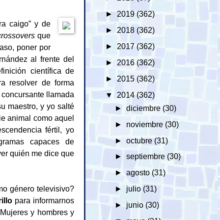
►
2019
(362)
ra caigo” y de
►
2018
(362)
crossovers
que
►
2017
(362)
caso, poner por
rnández al frente del
►
2016
(362)
nición científica de
►
2015
(362)
ra resolver de forma
 concursante llamada
▼
2014
(362)
u maestro, y yo salté
►
diciembre
(30)
ecie animal como aquel
►
noviembre
(30)
cendencia fértil, yo
►
octubre
(31)
ogramas capaces de
ver quién me dice que
►
septiembre
(30)
►
agosto
(31)
mo género televisivo?
►
julio
(31)
illo
para informarnos
►
junio
(30)
“Mujeres y hombres y