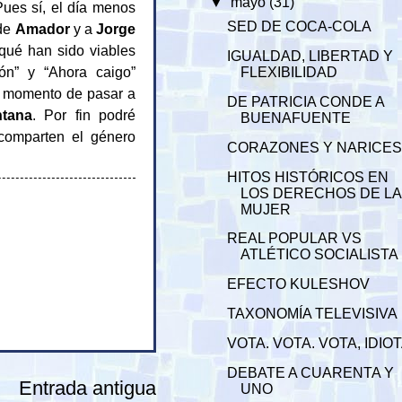
▼
mayo
(31)
ues sí, el día menos
SED DE COCA-COLA
 de
Amador
y a
Jorge
qué han sido viables
IGUALDAD, LIBERTAD Y
ón” y “Ahora caigo”
FLEXIBILIDAD
el momento de pasar a
DE PATRICIA CONDE A
tana
. Por fin podré
BUENAFUENTE
comparten el género
CORAZONES Y NARICE
HITOS HISTÓRICOS EN
LOS DERECHOS DE LA
MUJER
REAL POPULAR VS
ATLÉTICO SOCIALISTA
EFECTO KULESHOV
TAXONOMÍA TELEVISIVA
VOTA. VOTA. VOTA, IDIO
DEBATE A CUARENTA Y
Entrada antigua
UNO