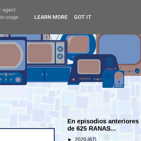
er-agent
LEARN MORE
GOT IT
ate usage
En episodios anteriores
de 625 RANAS...
►
2020
(67)