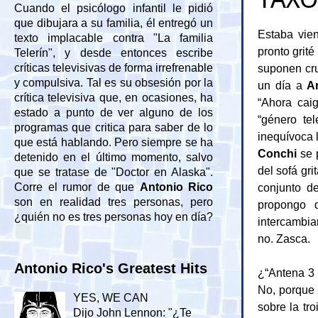
Cuando el psicólogo infantil le pidió
que dibujara a su familia, él entregó un
Estaba vie
texto implacable contra "La familia
pronto grit
Telerín", y desde entonces escribe
suponen cru
críticas televisivas de forma irrefrenable
y compulsiva. Tal es su obsesión por la
un día a
Ar
crítica televisiva que, en ocasiones, ha
“Ahora caig
estado a punto de ver alguno de los
“género tel
programas que critica para saber de lo
inequívoca 
que está hablando. Pero siempre se ha
Conchi
se p
detenido en el último momento, salvo
del sofá gr
que se tratase de "Doctor en Alaska".
conjunto de
Corre el rumor de que
Antonio Rico
son en realidad tres personas, pero
propongo d
¿quién no es tres personas hoy en día?
intercambia
no. Zasca.
Antonio Rico's Greatest Hits
¿“Antena 3 
No, porque
YES, WE CAN
sobre la tr
Dijo John Lennon: "¿Te