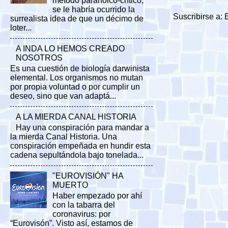
método paranoico-crítico,
se le habría ocurrido la
Suscribirse a:
surrealista idea de que un décimo de
loter...
A INDA LO HEMOS CREADO
NOSOTROS
Es una cuestión de biología darwinista
elemental. Los organismos no mutan
por propia voluntad o por cumplir un
deseo, sino que van adaptá...
A LA MIERDA CANAL HISTORIA
Hay una conspiración para mandar a
la mierda Canal Historia. Una
conspiración empeñada en hundir esta
cadena sepultándola bajo tonelada...
"EUROVISIÓN" HA
MUERTO
Haber empezado por ahí
con la tabarra del
coronavirus: por
“Eurovisón”. Visto así, estamos de