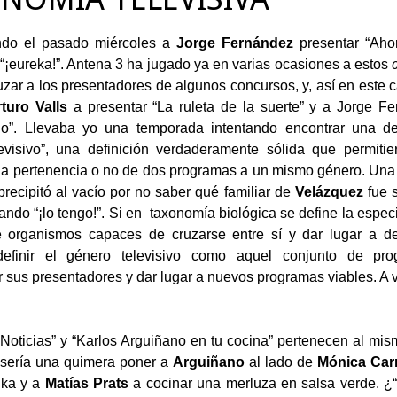
ndo el pasado miércoles a
Jorge Fernández
presentar “Aho
é “¡eureka!”. Antena 3 ha jugado ya en varias ocasiones a estos
zar a los presentadores de algunos concursos, y, así en este 
turo Valls
a presentar “La ruleta de la suerte” y a Jorge Fe
o”. Llevaba yo una temporada intentando encontrar una defi
evisivo”, una definición verdaderamente sólida que permitie
la pertenencia o no de dos programas a un mismo género. Una
recipitó al vacío por no saber qué familiar de
Velázquez
fue s
itando “¡lo tengo!”. Si en taxonomía biológica se define la esp
 organismos capaces de cruzarse entre sí y dar lugar a des
efinir el género televisivo como aquel conjunto de pr
r sus presentadores y dar lugar a nuevos programas viables. A 
Noticias” y “Karlos Arguiñano en tu cocina” pertenecen al mis
 sería una quimera poner a
Arguiñano
al lado de
Mónica Carr
oika y a
Matías Prats
a cocinar una merluza en salsa verde. ¿