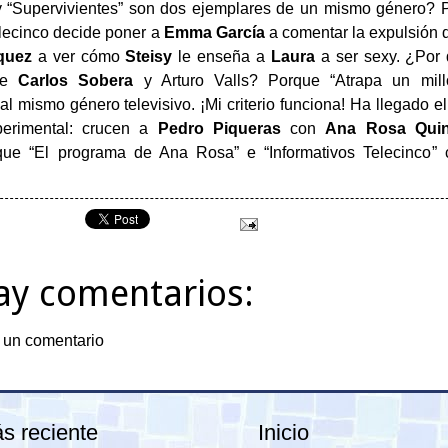
y “Supervivientes” son dos ejemplares de un mismo género? P
lecinco decide poner a
Emma García
a comentar la expulsión
quez
a ver cómo
Steisy
le enseña a
Laura
a ser sexy. ¿Por 
tre
Carlos Sobera
y Arturo Valls? Porque “Atrapa un mill
al mismo género televisivo. ¡Mi criterio funciona! Ha llegado 
perimental: crucen a
Pedro Piqueras
con
Ana Rosa Quin
que “El programa de Ana Rosa” e “Informativos Telecinco” 
ay comentarios:
 un comentario
s reciente
Inicio