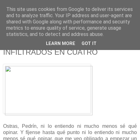
This site uses cookies from Google to deliver its services
625 RANAS
and to analyze traffic. Your IP address and user-agent are
shared with Google along with performance and security
metrics to ensure quality of service, generate usage
LA TELEVISIÓN DESDE EL PUNTO DE VISTA BATRACIO
statistics, and to detect and address abuse.
LEARN MORE
GOT IT
29/5/15
INFILTRADOS EN CUATRO
Ostras, Pedrín, ni lo entiendo ni mucho menos sé qué
opinar. Y fíjense hasta qué punto ni lo entiendo ni mucho
menos sé qué opinar, que me veo obligado a empezar un