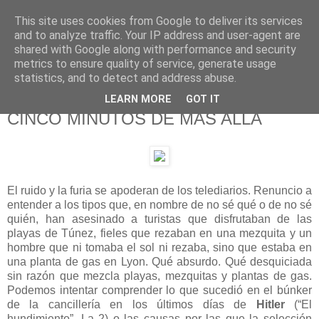
This site uses cookies from Google to deliver its services
625 RANAS
and to analyze traffic. Your IP address and user-agent are
shared with Google along with performance and security
metrics to ensure quality of service, generate usage
LA TELEVISIÓN DESDE EL PUNTO DE VISTA BATRACIO
statistics, and to detect and address abuse.
LEARN MORE
GOT IT
29/6/15
CINCO MINUTOS DE MÁS ALLÁ
El ruido y la furia se apoderan de los telediarios. Renuncio a
entender a los tipos que, en nombre de no sé qué o de no sé
quién, han asesinado a turistas que disfrutaban de las
playas de Túnez, fieles que rezaban en una mezquita y un
hombre que ni tomaba el sol ni rezaba, sino que estaba en
una planta de gas en Lyon. Qué absurdo. Qué desquiciada
sin razón que mezcla playas, mezquitas y plantas de gas.
Podemos intentar comprender lo que sucedió en el búnker
de la cancillería en los últimos días de
Hitler
(“El
hundimiento”, La 2) o las causas por las que la selección