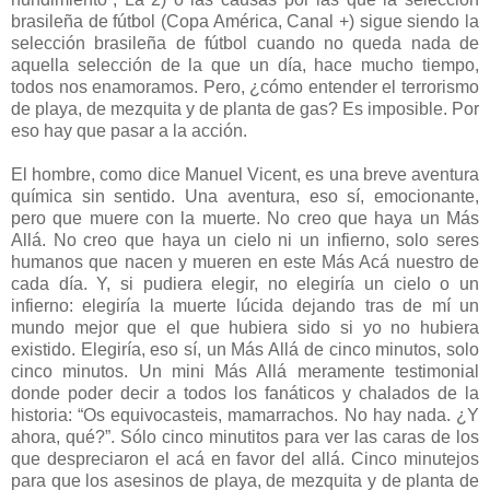
brasileña de fútbol (Copa América, Canal +) sigue siendo la
selección brasileña de fútbol cuando no queda nada de
aquella selección de la que un día, hace mucho tiempo,
todos nos enamoramos. Pero, ¿cómo entender el terrorismo
de playa, de mezquita y de planta de gas? Es imposible. Por
eso hay que pasar a la acción.
El hombre, como dice Manuel Vicent, es una breve aventura
química sin sentido. Una aventura, eso sí, emocionante,
pero que muere con la muerte. No creo que haya un Más
Allá. No creo que haya un cielo ni un infierno, solo seres
humanos que nacen y mueren en este Más Acá nuestro de
cada día. Y, si pudiera elegir, no elegiría un cielo o un
infierno: elegiría la muerte lúcida dejando tras de mí un
mundo mejor que el que hubiera sido si yo no hubiera
existido. Elegiría, eso sí, un Más Allá de cinco minutos, solo
cinco minutos. Un mini Más Allá meramente testimonial
donde poder decir a todos los fanáticos y chalados de la
historia: “Os equivocasteis, mamarrachos. No hay nada. ¿Y
ahora, qué?”. Sólo cinco minutitos para ver las caras de los
que despreciaron el acá en favor del allá. Cinco minutejos
para que los asesinos de playa, de mezquita y de planta de