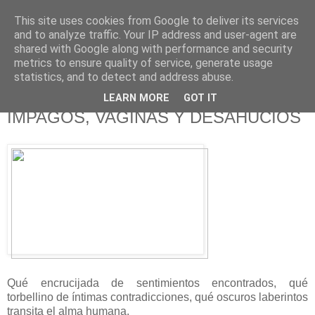
This site uses cookies from Google to deliver its services
625 RANAS
and to analyze traffic. Your IP address and user-agent are
shared with Google along with performance and security
metrics to ensure quality of service, generate usage
LA TELEVISIÓN DESDE EL PUNTO DE VISTA BATRACIO
statistics, and to detect and address abuse.
LEARN MORE
GOT IT
13/6/15
IMPAGOS, VAGINAS Y DESAHUCIOS
Qué encrucijada de sentimientos encontrados, qué
torbellino de íntimas contradicciones, qué oscuros laberintos
transita el alma humana.