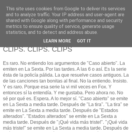
This site uses cookies from Google to deliver its services
625 RANAS
and to analyze traffic. Your IP address and user-agent are
shared with Google along with performance and security
metrics to ensure quality of service, generate usage
LA TELEVISIÓN DESDE EL PUNTO DE VISTA BATRACIO
statistics, and to detect and address abuse.
LEARN MORE
GOT IT
15/11/08
CLIPS. CLIPS. CLIPS
Es raro. No entiendo los argumentos de "Caso abierto". La
emiten en La Sexta. Por las tardes. A las 6 o así. Es la serie
ésta de la policía pálida. La que resuelve casos antiguos. La
de las canciones tan bonitas al final. No la entiendo. Insisto.
Y es raro. Porque esa serie la vi mil veces en Fox. Y
entonces sí la entendía. Y me gustaba. Pero ahora no. No
sé por qué es. Espera. A lo mejor sí. "Caso abierto" se emite
en La Sexta a media tarde. Después de "La tira". "La tira" se
emite en La Sexta a media tarde. Después de "Estados
alterados". "Estados alterados" se emite en La Sexta a
media tarde. Después de "¡Qué vida más triste!". "¡Qué vida
más triste!" se emite en La Sexta a media tarde. Después de