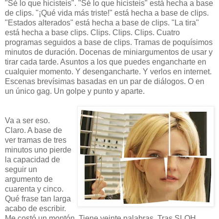
"Sé lo que hicisteis". "Sé lo que hicisteis" está hecha a base
de clips. "¡Qué vida más triste!" está hecha a base de clips.
"Estados alterados" está hecha a base de clips. "La tira"
está hecha a base clips. Clips. Clips. Clips. Cuatro
programas seguidos a base de clips. Tramas de poquísimos
minutos de duración. Docenas de miniargumentos de usar y
tirar cada tarde. Asuntos a los que puedes engancharte en
cualquier momento. Y desengancharte. Y verlos en internet.
Escenas brevísimas basadas en un par de diálogos. O en
un único gag. Un golpe y punto y aparte.
Va a ser eso.
Claro. A base de
ver tramas de tres
minutos uno pierde
la capacidad de
seguir un
argumento de
cuarenta y cinco.
Qué frase tan larga
acabo de escribir.
Me costó un montón. Tiene veinte palabras. Tras SLQH,